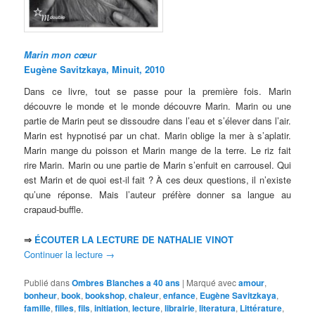
Marin mon cœur
Eugène Savitzkaya, Minuit, 2010
Dans ce livre, tout se passe pour la première fois. Marin
découvre le monde et le monde découvre Marin. Marin ou une
partie de Marin peut se dissoudre dans l’eau et s’élever dans l’air.
Marin est hypnotisé par un chat. Marin oblige la mer à s’aplatir.
Marin mange du poisson et Marin mange de la terre. Le riz fait
rire Marin. Marin ou une partie de Marin s’enfuit en carrousel. Qui
est Marin et de quoi est-il fait ? À ces deux questions, il n’existe
qu’une réponse. Mais l’auteur préfère donner sa langue au
crapaud-buffle.
⇒
ÉCOUTER LA LECTURE DE NATHALIE VINOT
Continuer la lecture
→
Publié dans
Ombres Blanches a 40 ans
|
Marqué avec
amour
,
bonheur
,
book
,
bookshop
,
chaleur
,
enfance
,
Eugène Savitzkaya
,
famille
,
filles
,
fils
,
initiation
,
lecture
,
librairie
,
literatura
,
Littérature
,