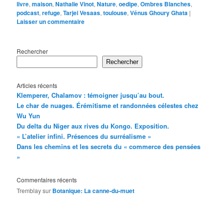
livre
,
maison
,
Nathalie Vinot
,
Nature
,
oedipe
,
Ombres Blanches
,
podcast
,
refuge
,
Tarjei Vesaas
,
toulouse
,
Vénus Ghoury Ghata
|
Laisser un commentaire
Rechercher
Rechercher
Articles récents
Klemperer, Chalamov : témoigner jusqu’au bout.
Le char de nuages. Érémitisme et randonnées célestes chez
Wu Yun
Du delta du Niger aux rives du Kongo. Exposition.
« L’atelier infini. Présences du surréalisme »
Dans les chemins et les secrets du « commerce des pensées
»
Commentaires récents
Tremblay
sur
Botanique: La canne-du-muet