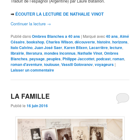
Traduit de l’espagnol (Argentine) par Laure Bataillon.
⇒
ÉCOUTER LA LECTURE DE NATHALIE VINOT
Continuer la lecture
→
Publié dans
Ombres Blanches a 40 ans
|
Marqué avec
40 ans
,
Aimé
Césaire
,
bookshop
,
Charles Wilson
,
découverte
,
histoire
,
horizons
,
Italo Calvino
,
Juan José Saer
,
Karen Blixen
,
Lacarrière
,
lecture
,
librairie
,
literatura
,
mondes inconnus
,
Nathalie Vinot
,
Ombres
Blanches
,
paysage
,
peuples
,
Philippe Jaccottet
,
podcast
,
roman
,
roman d'aventure
,
toulouse
,
Vassili Golovanov
,
voyageurs
|
Laisser un commentaire
LA FAMILLE
Publié le
16 juin 2016