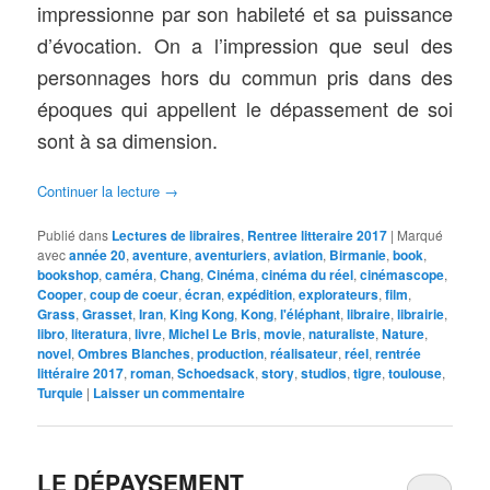
impressionne par son habileté et sa puissance
d’évocation. On a l’impression que seul des
personnages hors du commun pris dans des
époques qui appellent le dépassement de soi
sont à sa dimension.
Continuer la lecture
→
Publié dans
Lectures de libraires
,
Rentree litteraire 2017
|
Marqué
avec
année 20
,
aventure
,
aventuriers
,
aviation
,
Birmanie
,
book
,
bookshop
,
caméra
,
Chang
,
Cinéma
,
cinéma du réel
,
cinémascope
,
Cooper
,
coup de coeur
,
écran
,
expédition
,
explorateurs
,
film
,
Grass
,
Grasset
,
Iran
,
King Kong
,
Kong
,
l'éléphant
,
libraire
,
librairie
,
libro
,
literatura
,
livre
,
Michel Le Bris
,
movie
,
naturaliste
,
Nature
,
novel
,
Ombres Blanches
,
production
,
réalisateur
,
réel
,
rentrée
littéraire 2017
,
roman
,
Schoedsack
,
story
,
studios
,
tigre
,
toulouse
,
Turquie
|
Laisser un commentaire
LE DÉPAYSEMENT