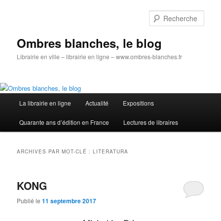
Aller
Aller
au
au
Rech
contenu
contenu
principal
secondaire
Ombres blanches, le blog
Librairie en ville – librairie en ligne – www.ombres-blanches.fr
Menu
La librairie en ligne
Actualité
Expositions
principal
Quarante ans d’édition en France
Lectures de libraires
ARCHIVES PAR MOT-CLÉ :
LITERATURA
KONG
Publié le
11 septembre 2017