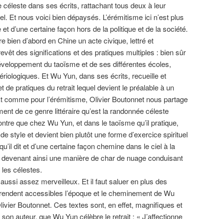
 céleste dans ses écrits, rattachant tous deux à leur
uel. Et nous voici bien dépaysés. L’érémitisme ici n’est plus
et d’une certaine façon hors de la politique et de la société.
re bien d’abord en Chine un acte civique, lettré et
 revêt des significations et des pratiques multiples : bien sûr
éveloppement du taoïsme et de ses différentes écoles,
tériologiques. Et Wu Yun, dans ses écrits, recueille et
et de pratiques du retrait lequel devient le préalable à un
 Et comme pour l’érémitisme, Olivier Boutonnet nous partage
ent de ce genre littéraire qu’est la randonnée céleste
ontre que chez Wu Yun, et dans le taoïsme qu’il pratique,
de style et devient bien plutôt une forme d’exercice spirituel
 qu’il dit et d’une certaine façon chemine dans le ciel à la
e devenant ainsi une manière de char de nuage conduisant
 les célestes.
 aussi assez merveilleux. Et il faut saluer en plus des
rendent accessibles l’époque et le cheminement de Wu
Olivier Boutonnet. Ces textes sont, en effet, magnifiques et
 son auteur, que Wu Yun célèbre le retrait : « J’affectionne