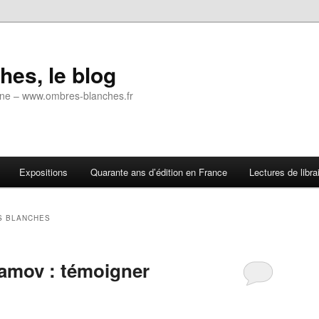
es, le blog
 ligne – www.ombres-blanches.fr
Expositions
Quarante ans d’édition en France
Lectures de libra
S BLANCHES
amov : témoigner