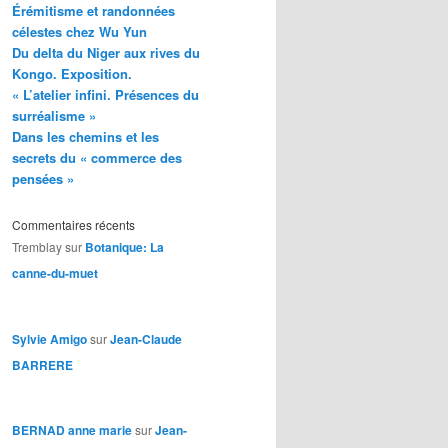
Érémitisme et randonnées
célestes chez Wu Yun
Du delta du Niger aux rives du
Kongo. Exposition.
« L’atelier infini. Présences du
surréalisme »
Dans les chemins et les
secrets du « commerce des
pensées »
Commentaires récents
Tremblay
sur
Botanique: La
canne-du-muet
Sylvie Amigo
sur
Jean-Claude
BARRERE
BERNAD anne marie
sur
Jean-