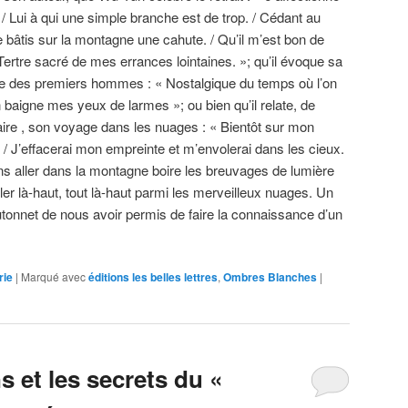
, / Lui à qui une simple branche est de trop. / Cédant au
Je bâtis sur la montagne une cahute. / Qu’il m’est bon de
/ Tertre sacré de mes errances lointaines. »; qu’il évoque sa
vre des premiers hommes : « Nostalgique du temps où l’on
on baigne mes yeux de larmes »; ou bien qu’il relate, de
naire , son voyage dans les nuages : « Bientôt sur mon
, / J’effacerai mon empreinte et m’envolerai dans les cieux.
ns aller dans la montagne boire les breuvages de lumière
ler là-haut, tout là-haut parmi les merveilleux nuages. Un
tonnet de nous avoir permis de faire la connaissance d’un
rie
|
Marqué avec
éditions les belles lettres
,
Ombres Blanches
|
 et les secrets du «