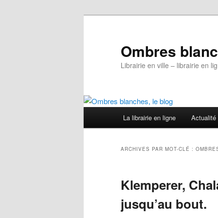
Aller
Aller
au
au
contenu
contenu
Ombres blanch
principal
secondaire
Librairie en ville – librairie en
Menu
La librairie en ligne
Actualité
principal
ARCHIVES PAR MOT-CLÉ :
OMBRE
Klemperer, Chal
jusqu’au bout.