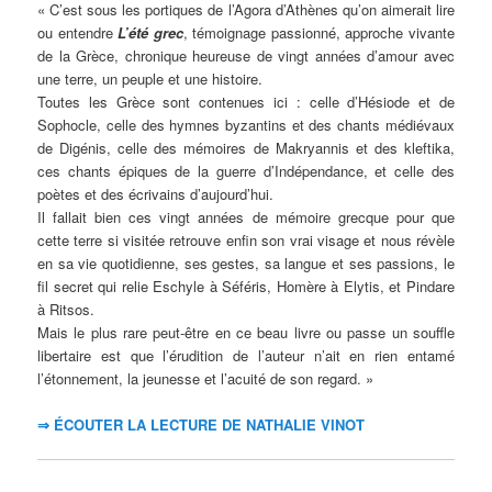
« C’est sous les portiques de l’Agora d’Athènes qu’on aimerait lire
ou entendre
L’été grec
, témoignage passionné, approche vivante
de la Grèce, chronique heureuse de vingt années d’amour avec
une terre, un peuple et une histoire.
Toutes les Grèce sont contenues ici : celle d’Hésiode et de
Sophocle, celle des hymnes byzantins et des chants médiévaux
de Digénis, celle des mémoires de Makryannis et des kleftika,
ces chants épiques de la guerre d’Indépendance, et celle des
poètes et des écrivains d’aujourd’hui.
Il fallait bien ces vingt années de mémoire grecque pour que
cette terre si visitée retrouve enfin son vrai visage et nous révèle
en sa vie quotidienne, ses gestes, sa langue et ses passions, le
fil secret qui relie Eschyle à Séféris, Homère à Elytis, et Pindare
à Ritsos.
Mais le plus rare peut-être en ce beau livre ou passe un souffle
libertaire est que l’érudition de l’auteur n’ait en rien entamé
l’étonnement, la jeunesse et l’acuité de son regard. »
⇒ ÉCOUTER LA LECTURE DE NATHALIE VINOT