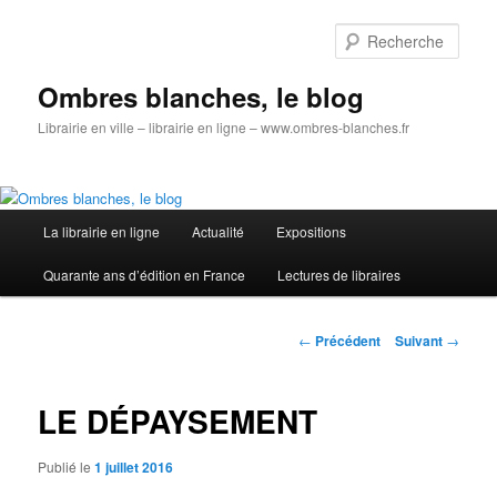
Aller
au
Rech
contenu
principal
Ombres blanches, le blog
Librairie en ville – librairie en ligne – www.ombres-blanches.fr
Menu
La librairie en ligne
Actualité
Expositions
principal
Quarante ans d’édition en France
Lectures de libraires
Navigation
←
Précédent
Suivant
→
des
articles
LE DÉPAYSEMENT
Publié le
1 juillet 2016