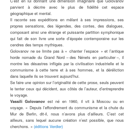
C’est en lui donnant une dimension imaginaire que Golovanov
parvient à décrire avec le plus de fidélité cet espace
géographique et mental.
Il raconte ses expéditions en mêlant à ses impressions, ses
propres sensations, des légendes, des contes, des dialogues,
composant ainsi une étrange et puissante partition symphonique
qui fait de son livre une sorte d’épopée contemporaine sur les
cendres des temps mythiques.
Golovanov ne se limite pas à « chanter l’espace » et l’antique
horde nomade du Grand Nord – des Nénets en particulier –, il
montre les désastres infligés par la civilisation industrielle et le
communisme à cette terre et à ses hommes, et la déréliction
dans laquelle ils se trouvent aujourd’hui.
Se faire une opinion sur l’originalité de cette prose, seuls peuvent
le tenter ceux qui décident, aux côtés de l’auteur, d’entreprendre
le voyage.
Vassili Golovanov
est né en 1960, il vit à Moscou ou en
voyage. « Depuis l’effondrement du communisme et la chute du
Mur de Berlin, dit-il, nous n’avons plus d’ailleurs. C’est cet
ailleurs, sans lequel aucune création n’est possible, que nous
cherchons. »
(éditions Verdier)