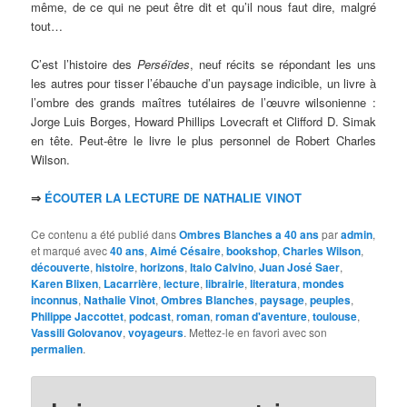
même, de ce qui ne peut être dit et qu’il nous faut dire, malgré
tout…
C’est l’histoire des
Perséïdes
, neuf récits se répondant les uns
les autres pour tisser l’ébauche d’un paysage indicible, un livre à
l’ombre des grands maîtres tutélaires de l’œuvre wilsonienne :
Jorge Luis Borges, Howard Phillips Lovecraft et Clifford D. Simak
en tête. Peut-être le livre le plus personnel de Robert Charles
Wilson.
⇒
ÉCOUTER LA LECTURE DE NATHALIE VINOT
Ce contenu a été publié dans
Ombres Blanches a 40 ans
par
admin
,
et marqué avec
40 ans
,
Aimé Césaire
,
bookshop
,
Charles Wilson
,
découverte
,
histoire
,
horizons
,
Italo Calvino
,
Juan José Saer
,
Karen Blixen
,
Lacarrière
,
lecture
,
librairie
,
literatura
,
mondes
inconnus
,
Nathalie Vinot
,
Ombres Blanches
,
paysage
,
peuples
,
Philippe Jaccottet
,
podcast
,
roman
,
roman d'aventure
,
toulouse
,
Vassili Golovanov
,
voyageurs
. Mettez-le en favori avec son
permalien
.