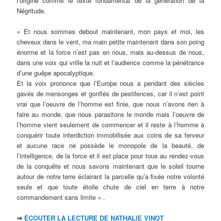
l’origine comme le texte fondamental de la génération de la
Négritude.
« Et nous sommes debout maintenant, mon pays et moi, les
cheveux dans le vent, ma main petite maintenant dans son poing
énorme et la force n’est pas en nous, mais au-dessus de nous,
dans une voix qui vrille la nuit et l’audience comme la pénétrance
d’une guêpe apocalyptique.
Et la voix prononce que l’Europe nous a pendant des siècles
gavés de mensonges et gonflés de pestilences, car il n’est point
vrai que l’oeuvre de l’homme est finie, que nous n’avons rien à
faire au monde, que nous parasitons le monde mais l’oeuvre de
l’homme vient seulement de commencer et il reste à l’homme à
conquérir toute interdiction immobilisée aux coins de sa ferveur
et aucune race ne possède le monopole de la beauté, de
l’intelligence, de la force et il est place pour tous au rendez-vous
de la conquête et nous savons maintenant que le soleil tourne
autour de notre terre éclairant la parcelle qu’a fixée notre volonté
seule et que toute étoile chute de ciel en terre à notre
commandement sans limite « .
⇒
ÉCOUTER LA LECTURE DE NATHALIE VINOT