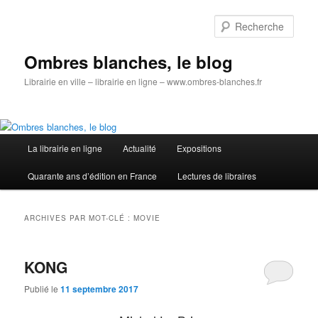
Aller
Aller
au
au
Rech
contenu
contenu
principal
secondaire
Ombres blanches, le blog
Librairie en ville – librairie en ligne – www.ombres-blanches.fr
Menu
La librairie en ligne
Actualité
Expositions
principal
Quarante ans d’édition en France
Lectures de libraires
ARCHIVES PAR MOT-CLÉ :
MOVIE
KONG
Publié le
11 septembre 2017