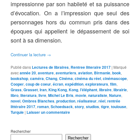
impressionne par son habileté et sa puissance
d’évocation. On a l’impression que seul des
personnages hors du commun pris dans des
époques qui appellent le dépassement de soi
sont à sa dimension.
Continuer la lecture
→
Publié dans
Lectures de libraires
,
Rentree litteraire 2017
|
Marqué
avec
année 20
,
aventure
,
aventuriers
,
aviation
,
Birmanie
,
book
,
bookshop
,
caméra
,
Chang
,
Cinéma
,
cinéma du réel
,
cinémascope
,
Cooper
,
coup de coeur
,
écran
,
expédition
,
explorateurs
,
film
,
Grass
,
Grasset
,
Iran
,
King Kong
,
Kong
,
l'éléphant
,
libraire
,
librairie
,
libro
,
literatura
,
livre
,
Michel Le Bris
,
movie
,
naturaliste
,
Nature
,
novel
,
Ombres Blanches
,
production
,
réalisateur
,
réel
,
rentrée
littéraire 2017
,
roman
,
Schoedsack
,
story
,
studios
,
tigre
,
toulouse
,
Turquie
|
Laisser un commentaire
Rechercher
Rechercher