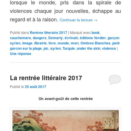
lorsque le monde, pris dans la spirale de
violences chaque jour nouvelles, échappe au
regard et à la raison.
Continuer la lecture
→
Publié dans
Rentree litteraire 2017
|
Marqué avec
book
,
cauchemars
,
dangers
,
Demarty
,
écrivain
,
éditions Verdier
,
garçon
syrien
,
image
,
librairie
,
livre
,
monde
,
mort
,
Ombres Blanches
,
petit
garcon sur la plage
,
pic
,
syrien
,
Turquie
,
under the skin
,
violence
|
Une
réponse
La rentrée littéraire 2017
Publié le
25 août 2017
Un avant-goût de cette rentrée