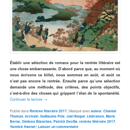
Établir une sélection de romans pour la rentrée littéraire est
une chose embarrassante.
D’abord parce que, au moment où
nous écrivons ce billet, nous sommes en août, et août ce
n’est pas encore la rentrée. Ensuite parce qu’une sélection
demande une méthode, des critères, des points objectifs,
c’est-à-dire des choses qui grippent l’élan de la spontanéité.
Continuer la lecture
→
Publié dans
Rentree litteraire 2017
|
Marqué avec
auteur
,
Chantal
Thomas
,
écrivain
,
Guillaume Poix
,
Joel Baqué
,
Littérature
,
Marie
Berne
,
Ombres Blanches
,
Patrick Deville
,
rentrée littéraire 2017
,
Yannick Haenel
|
Laisser un commentaire