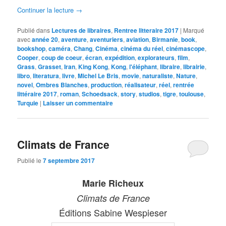
Continuer la lecture
→
Publié dans
Lectures de libraires
,
Rentree litteraire 2017
|
Marqué
avec
année 20
,
aventure
,
aventuriers
,
aviation
,
Birmanie
,
book
,
bookshop
,
caméra
,
Chang
,
Cinéma
,
cinéma du réel
,
cinémascope
,
Cooper
,
coup de coeur
,
écran
,
expédition
,
explorateurs
,
film
,
Grass
,
Grasset
,
Iran
,
King Kong
,
Kong
,
l'éléphant
,
libraire
,
librairie
,
libro
,
literatura
,
livre
,
Michel Le Bris
,
movie
,
naturaliste
,
Nature
,
novel
,
Ombres Blanches
,
production
,
réalisateur
,
réel
,
rentrée
littéraire 2017
,
roman
,
Schoedsack
,
story
,
studios
,
tigre
,
toulouse
,
Turquie
|
Laisser un commentaire
Climats de France
Publié le
7 septembre 2017
Marie Richeux
Climats de France
Éditions Sabine Wespieser