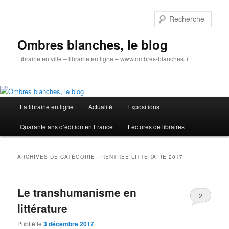
Aller
Aller
au
au
Rech
contenu
contenu
principal
secondaire
Ombres blanches, le blog
Librairie en ville – librairie en ligne – www.ombres-blanches.fr
Menu
La librairie en ligne
Actualité
Expositions
principal
Quarante ans d’édition en France
Lectures de libraires
ARCHIVES DE CATÉGORIE :
RENTREE LITTERAIRE 2017
Le transhumanisme en
2
littérature
Publié le
3 décembre 2017