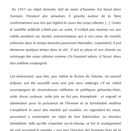
En 1957 un objet terrestre, fait de main d’homme, fut lancé dans
l’univers. Pendant des semaines, il gravita autour de la Terre
conformément aux lois qui règlent le cours des corps célestes […]. Certes
le satellite artificiel n’était pas un astre, il n’allait pas tourner sur son
orbite pendant ces durées astronomiques qui à nos yeux de mortels
enfermés dans le temps terrestre paraissent éternelles. Cependant, il put
demeurer quelque temps dans le ciel ; il eut sa place et son chemin au
voisinage des corps célestes comme s’ils l’avaient admis, à l’essai, dans
leur sublime compagnie.
Cet événement, que rien, pas même la fission de l’atome, ne saurait
éclipser, eut été accueilli avec une joie sans mélange s’il ne s’était
accompagné de circonstances militaires et politiques gênantes.Mais,
cette chose curieuse, cette joie ne fut pas triomphale ; ni orgueil ni
admiration pour la puissance de l’homme et sa formidable maîtrise
n’emplirent le cœur des mortels qui soudain, en regardant les cieux,
pouvaient y contempler un objet de leur fabrication. La réaction
immédiate, telle qu’elle s’exprima sur-le-champ, ce fut le soulagement
de voir accompli le premier « pas vers l’évasion des hommes hors de la