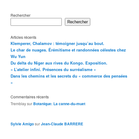
Rechercher
Rechercher
Articles récents
Klemperer, Chalamov : témoigner jusqu’au bout.
Le char de nuages. Érémitisme et randonnées célestes chez
Wu Yun
Du delta du Niger aux rives du Kongo. Exposition.
« L’atelier infini. Présences du surréalisme »
Dans les chemins et les secrets du « commerce des pensées
»
Commentaires récents
Tremblay
sur
Botanique: La canne-du-muet
Sylvie Amigo
sur
Jean-Claude BARRERE