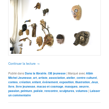
Continuer la lecture
→
Publié dans
Dans la librairie
,
OB jeunesse
|
Marqué avec
Albin
Michel Jeunesse
,
art
,
artiste
,
association
,
atelier
,
centre culturel
,
contes
,
création
,
enfant
,
événement
,
exposition
,
illustration
,
Jeux
,
livre
,
livre jeunesse
,
macao et cosmage
,
masques
,
oeuvre
,
passion
,
peinture
,
poésie
,
rencontre
,
sculptures
,
volumes
|
Laisser
un commentaire