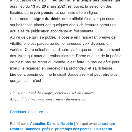
aura lieu du
13 au 29 mars 2021
, retrouvez la sélection des
libraires au
rayon poésie
, et sur notre site en ligne.
C’est sous le
signe du désir
, cette affinité élective que nous
souhaiterions placer ces quelques choix de lectures parmi une
actualité de publication abondante et foisonnante.
Au vu de ce qu’il se publie, la poésie en France fait preuve de
vitalité, elle est parcourue de nombreuses voix diverses et
variées. Cette sélection n’a d’autre visée que de mettre en avant
des livres qui nous ont enthousiasmé. Parce que lire de la poésie
ce n’est pas se retirer du monde, c’est faire un pas de côté pour
mieux le regarder, en percevoir sa profondeur et sa richesse.
Lire de la poésie comme le disait Baudelaire – et peut être plus
que jamais – c’est :
Plonger au fond du gouffre, enfer ou Ciel qu’importe,
Au fond de l’inconnu pour trouver du nouveau.
Continuer la lecture
→
Publié dans
Actualité
,
Dans la librairie
|
Marqué avec
Littérature
,
Ombres Blanches
,
poésie
,
printemps des poètes
|
Laisser un