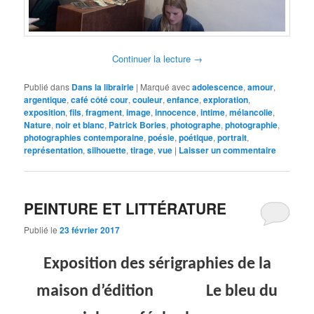
Continuer la lecture
→
Publié dans
Dans la librairie
|
Marqué avec
adolescence
,
amour
,
argentique
,
café côté cour
,
couleur
,
enfance
,
exploration
,
exposition
,
fils
,
fragment
,
image
,
innocence
,
intime
,
mélancolie
,
Nature
,
noir et blanc
,
Patrick Bories
,
photographe
,
photographie
,
photographies contemporaine
,
poésie
,
poétique
,
portrait
,
représentation
,
silhouette
,
tirage
,
vue
|
Laisser un commentaire
PEINTURE ET LITTÉRATURE
Publié le
23 février 2017
Exposition des sérigraphies de la
maison d’édition Le bleu du