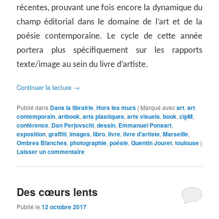
récentes, prouvant une fois encore la dynamique du
champ éditorial dans le domaine de l’art et de la
poésie contemporaine. Le cycle de cette année
portera plus spécifiquement sur les rapports
texte/image au sein du livre d’artiste.
Continuer la lecture
→
Publié dans
Dans la librairie
,
Hors les murs
|
Marqué avec
art
,
art
contemporain
,
artbook
,
arts plastiques
,
arts visuels
,
book
,
cipM
,
conférence
,
Dan Perjovschi
,
dessin
,
Emmanuel Ponsart
,
exposition
,
graffiti
,
images
,
libro
,
livre
,
livre d'artiste
,
Marseille
,
Ombres Blanches
,
photographie
,
poésie
,
Quentin Jouret
,
toulouse
|
Laisser un commentaire
Des cœurs lents
Publié le
12 octobre 2017