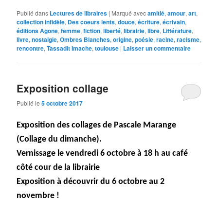
Publié dans
Lectures de libraires
|
Marqué avec
amitié
,
amour
,
art
,
collection infidèle
,
Des coeurs lents
,
douce
,
écriture
,
écrivain
,
éditions Agone
,
femme
,
fiction
,
liberté
,
librairie
,
libre
,
Littérature
,
livre
,
nostalgie
,
Ombres Blanches
,
origine
,
poésie
,
racine
,
racisme
,
rencontre
,
Tassadit Imache
,
toulouse
|
Laisser un commentaire
Exposition collage
Publié le
5 octobre 2017
Exposition des collages de Pascale Marange
(Collage du dimanche).
Vernissage le vendredi 6 octobre à 18 h au café
côté cour de la librairie
Exposition à découvrir du 6 octobre au 2
novembre !