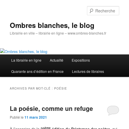
Aller
Aller
au
au
Rech
contenu
contenu
principal
secondaire
Ombres blanches, le blog
Librairie en ville – librairie en ligne – www.ombres-blanches.fr
Menu
La librairie en ligne
Actualité
Expositions
principal
Quarante ans d’édition en France
Lectures de libraires
ARCHIVES PAR MOT-CLÉ :
POÉSIE
La poésie, comme un refuge
Publié le
11 mars 2021
ème
À l’occasion de la
23
édition du Printemps des poètes
, qui