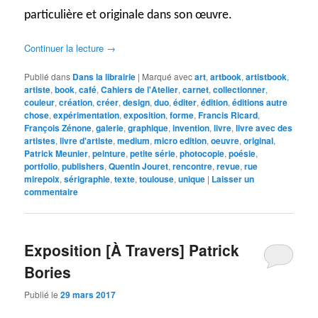
particulière et originale dans son œuvre.
Continuer la lecture
→
Publié dans
Dans la librairie
|
Marqué avec
art
,
artbook
,
artistbook
,
artiste
,
book
,
café
,
Cahiers de l'Atelier
,
carnet
,
collectionner
,
couleur
,
création
,
créer
,
design
,
duo
,
éditer
,
édition
,
éditions autre
chose
,
expérimentation
,
exposition
,
forme
,
Francis Ricard
,
François Zénone
,
galerie
,
graphique
,
invention
,
livre
,
livre avec des
artistes
,
livre d'artiste
,
medium
,
micro edition
,
oeuvre
,
original
,
Patrick Meunier
,
peinture
,
petite série
,
photocopie
,
poésie
,
portfolio
,
publishers
,
Quentin Jouret
,
rencontre
,
revue
,
rue
mirepoix
,
sérigraphie
,
texte
,
toulouse
,
unique
|
Laisser un
commentaire
Exposition [À Travers] Patrick
Bories
Publié le
29 mars 2017