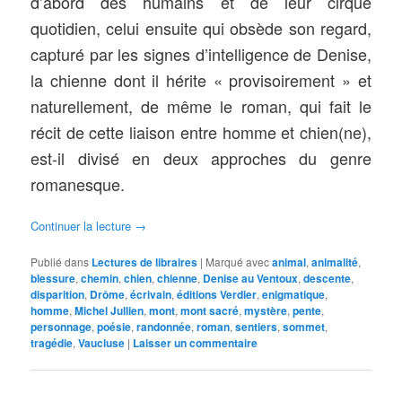
d’abord des humains et de leur cirque
quotidien, celui ensuite qui obsède son regard,
capturé par les signes d’intelligence de Denise,
la chienne dont il hérite « provisoirement » et
naturellement, de même le roman, qui fait le
récit de cette liaison entre homme et chien(ne),
est-il divisé en deux approches du genre
romanesque.
Continuer la lecture
→
Publié dans
Lectures de libraires
|
Marqué avec
animal
,
animalité
,
blessure
,
chemin
,
chien
,
chienne
,
Denise au Ventoux
,
descente
,
disparition
,
Drôme
,
écrivain
,
éditions Verdier
,
enigmatique
,
homme
,
Michel Jullien
,
mont
,
mont sacré
,
mystère
,
pente
,
personnage
,
poésie
,
randonnée
,
roman
,
sentiers
,
sommet
,
tragédie
,
Vaucluse
|
Laisser un commentaire