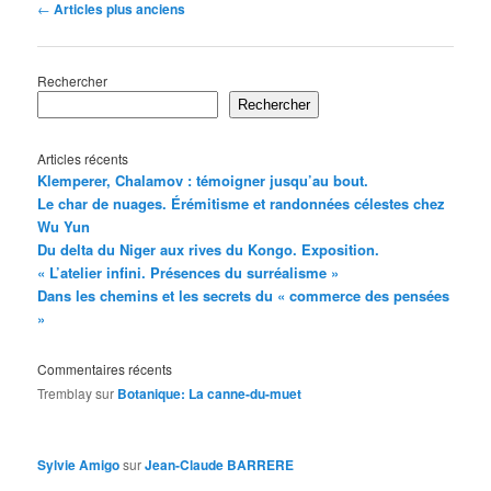
Navigation
←
Articles plus anciens
des
articles
Rechercher
Rechercher
Articles récents
Klemperer, Chalamov : témoigner jusqu’au bout.
Le char de nuages. Érémitisme et randonnées célestes chez
Wu Yun
Du delta du Niger aux rives du Kongo. Exposition.
« L’atelier infini. Présences du surréalisme »
Dans les chemins et les secrets du « commerce des pensées
»
Commentaires récents
Tremblay
sur
Botanique: La canne-du-muet
Sylvie Amigo
sur
Jean-Claude BARRERE