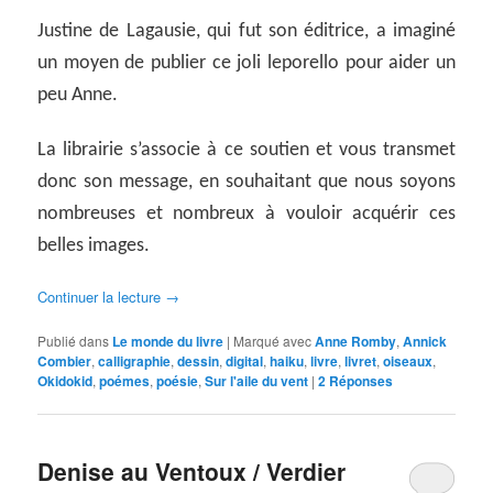
Justine de Lagausie, qui fut son éditrice, a imaginé
un moyen de publier ce joli leporello pour aider un
peu Anne.
La librairie s’associe à ce soutien et vous transmet
donc son message, en souhaitant que nous soyons
nombreuses et nombreux à vouloir acquérir ces
belles images.
Continuer la lecture
→
Publié dans
Le monde du livre
|
Marqué avec
Anne Romby
,
Annick
Combier
,
calligraphie
,
dessin
,
digital
,
haiku
,
livre
,
livret
,
oiseaux
,
Okidokid
,
poémes
,
poésie
,
Sur l'aile du vent
|
2
Réponses
Denise au Ventoux / Verdier