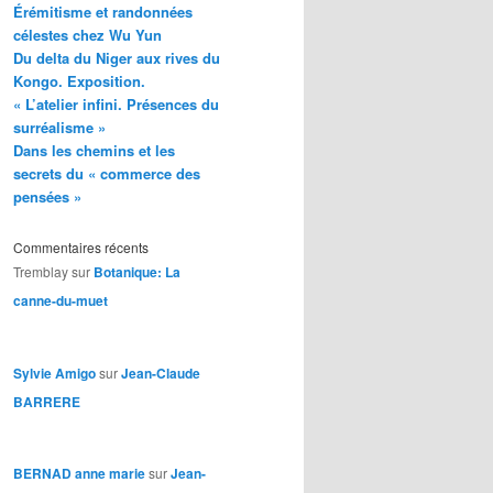
Érémitisme et randonnées
célestes chez Wu Yun
Du delta du Niger aux rives du
Kongo. Exposition.
« L’atelier infini. Présences du
surréalisme »
Dans les chemins et les
secrets du « commerce des
pensées »
Commentaires récents
Tremblay
sur
Botanique: La
canne-du-muet
Sylvie Amigo
sur
Jean-Claude
BARRERE
BERNAD anne marie
sur
Jean-