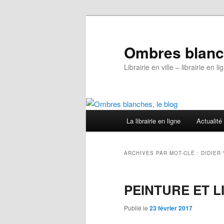
Aller
Aller
au
au
contenu
contenu
Ombres blanch
principal
secondaire
Librairie en ville – librairie en
Menu
La librairie en ligne
Actualité
principal
ARCHIVES PAR MOT-CLÉ :
DIDIER
PEINTURE ET 
Publié le
23 février 2017