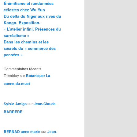
Érémitisme et randonnées
célestes chez Wu Yun
Du delta du Niger aux rives du
Kongo. Exposition.
« L’atelier infini. Présences du
surréalisme »
Dans les chemins et les
secrets du « commerce des
pensées »
Commentaires récents
Tremblay
sur
Botanique: La
canne-du-muet
Sylvie Amigo
sur
Jean-Claude
BARRERE
BERNAD anne marie
sur
Jean-