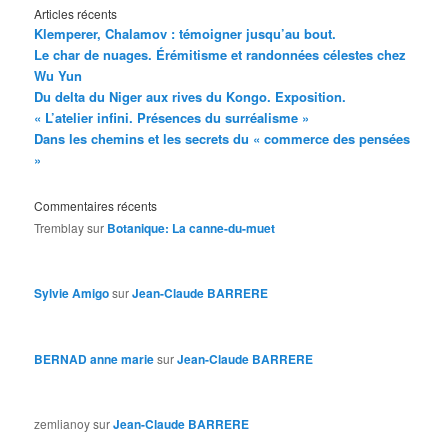
Articles récents
Klemperer, Chalamov : témoigner jusqu’au bout.
Le char de nuages. Érémitisme et randonnées célestes chez
Wu Yun
Du delta du Niger aux rives du Kongo. Exposition.
« L’atelier infini. Présences du surréalisme »
Dans les chemins et les secrets du « commerce des pensées
»
Commentaires récents
Tremblay
sur
Botanique: La canne-du-muet
Sylvie Amigo
sur
Jean-Claude BARRERE
BERNAD anne marie
sur
Jean-Claude BARRERE
zemlianoy
sur
Jean-Claude BARRERE