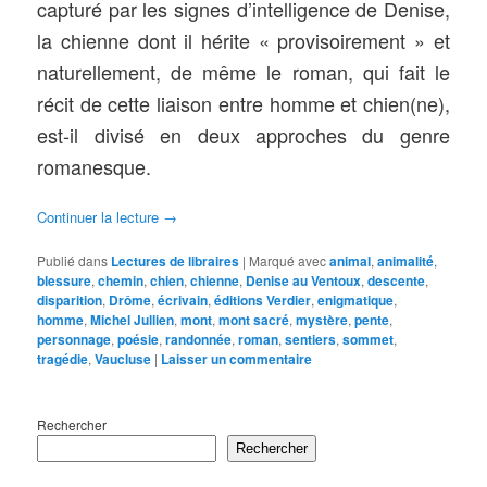
capturé par les signes d’intelligence de Denise,
la chienne dont il hérite « provisoirement » et
naturellement, de même le roman, qui fait le
récit de cette liaison entre homme et chien(ne),
est-il divisé en deux approches du genre
romanesque.
Continuer la lecture
→
Publié dans
Lectures de libraires
|
Marqué avec
animal
,
animalité
,
blessure
,
chemin
,
chien
,
chienne
,
Denise au Ventoux
,
descente
,
disparition
,
Drôme
,
écrivain
,
éditions Verdier
,
enigmatique
,
homme
,
Michel Jullien
,
mont
,
mont sacré
,
mystère
,
pente
,
personnage
,
poésie
,
randonnée
,
roman
,
sentiers
,
sommet
,
tragédie
,
Vaucluse
|
Laisser un commentaire
Rechercher
Rechercher