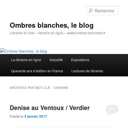
Aller
Aller
au
au
Rech
contenu
contenu
principal
secondaire
Ombres blanches, le blog
Librairie en ville – librairie en ligne – www.ombres-blanches.fr
Menu
La librairie en ligne
Actualité
Expositions
principal
Quarante ans d’édition en France
Lectures de libraires
ARCHIVES PAR MOT-CLÉ :
CHIENNE
Denise au Ventoux / Verdier
Publié le
3 janvier 2017