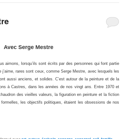
tre
Avec Serge Mestre
s aimons, lorsqu’ils sont écrits par des personnes qui font partie
e j’aime, rares sont ceux, comme Serge Mestre, avec lesquels les
nt aussi anciens, et solides. C’est autour de la peinture et de la
sions à Castres, dans les années de nos vingt ans. Entre 1970 et
chaudron des vieilles valeurs, la figuration en peinture et la fiction
ormelles, les objectifs politiques, étaient les obsessions de nos
Marqué avec
art
,
auteur
,
écrivain
,
espagne
,
espagnol
,
exil
,
famille
,