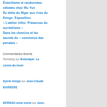
Érémitisme et randonnées
célestes chez Wu Yun
Du delta du Niger aux rives du
Kongo. Exposition.
« L’atelier infini. Présences du
surréalisme »
Dans les chemins et les
secrets du « commerce des
pensées »
Commentaires récents
Tremblay
sur
Botanique: La
canne-du-muet
Sylvie Amigo
sur
Jean-Claude
BARRERE
BERNAD anne marie
sur
Jean-