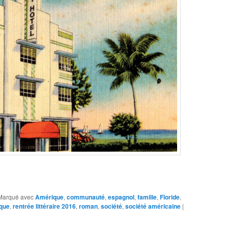
Marqué avec
Amérique
,
communauté
,
espagnol
,
famille
,
Floride
,
sque
,
rentrée littéraire 2016
,
roman
,
société
,
société américaine
|