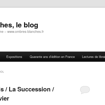
es, le blog
 ligne – www.ombres-blanches.fr
Expositions
Quarante ans d’édition en France
Lectures de libra
NOL
s / La Succession /
vier