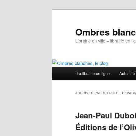
Aller
Aller
au
au
contenu
contenu
Ombres blanch
principal
secondaire
Librairie en ville – librairie en
Menu
La librairie en ligne
Actualité
principal
ARCHIVES PAR MOT-CLÉ :
ESPAG
Jean-Paul Duboi
Éditions de l’Oli