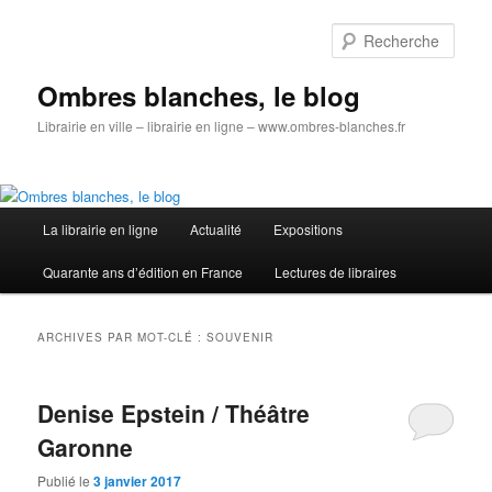
Aller
Aller
au
au
Rech
contenu
contenu
principal
secondaire
Ombres blanches, le blog
Librairie en ville – librairie en ligne – www.ombres-blanches.fr
Menu
La librairie en ligne
Actualité
Expositions
principal
Quarante ans d’édition en France
Lectures de libraires
ARCHIVES PAR MOT-CLÉ :
SOUVENIR
Denise Epstein / Théâtre
Garonne
Publié le
3 janvier 2017