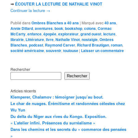
⇒
ÉCOUTER LA LECTURE DE NATHALIE VINOT
Continuer la lecture
→
Publié dans
Ombres Blanches a 40 ans
|
Marqué avec
40 ans
,
Annie Dillard
,
aventures
,
book
,
bookshop
,
colons
,
Cormac
McCarty
,
enfance
,
épopée
,
explorateur
,
grand ouest
,
lecture
,
librairie
,
Littérature
,
livre
,
Nathalie Vinot
,
nostalgie
,
Ombres
Blanches
,
podcast
,
Raymond Carver
,
Richard Brautigan
,
roman
,
société américaine
,
souvenir
,
toulouse
|
Laisser un commentaire
Rechercher
Rechercher
Articles récents
Klemperer, Chalamov : témoigner jusqu’au bout.
Le char de nuages. Érémitisme et randonnées célestes chez
Wu Yun
Du delta du Niger aux rives du Kongo. Exposition.
« L’atelier infini. Présences du surréalisme »
Dans les chemins et les secrets du « commerce des pensées
»