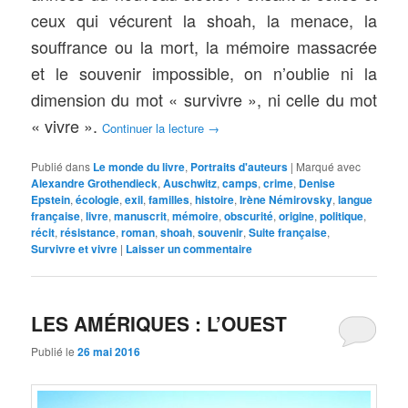
ceux qui vécurent la shoah, la menace, la
souffrance ou la mort, la mémoire massacrée
et le souvenir impossible, on n’oublie ni la
dimension du mot « survivre », ni celle du mot
« vivre ».
Continuer la lecture
→
Publié dans
Le monde du livre
,
Portraits d'auteurs
|
Marqué avec
Alexandre Grothendieck
,
Auschwitz
,
camps
,
crime
,
Denise
Epstein
,
écologie
,
exil
,
familles
,
histoire
,
Irène Némirovsky
,
langue
française
,
livre
,
manuscrit
,
mémoire
,
obscurité
,
origine
,
politique
,
récit
,
résistance
,
roman
,
shoah
,
souvenir
,
Suite française
,
Survivre et vivre
|
Laisser un commentaire
LES AMÉRIQUES : L’OUEST
Publié le
26 mai 2016