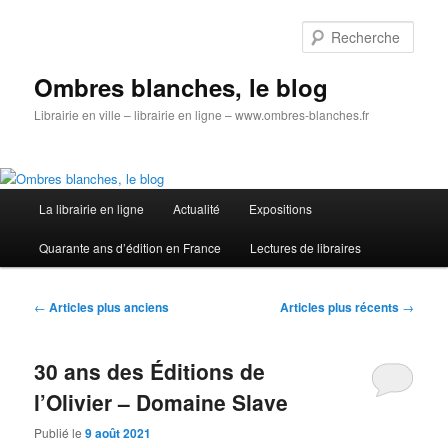
Aller
Aller
au
au
Rech
contenu
contenu
principal
secondaire
Ombres blanches, le blog
Librairie en ville – librairie en ligne – www.ombres-blanches.fr
Menu
La librairie en ligne
Actualité
Expositions
principal
Quarante ans d’édition en France
Lectures de libraires
Navigation
←
Articles plus anciens
Articles plus récents
→
des
articles
30 ans des Éditions de
l’Olivier – Domaine Slave
Publié le
9 août 2021