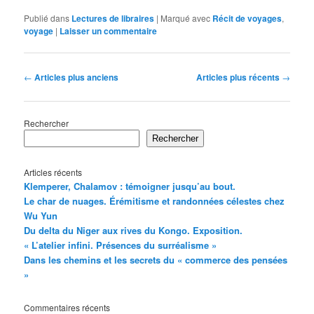
Publié dans
Lectures de libraires
|
Marqué avec
Récit de voyages
,
voyage
|
Laisser un commentaire
Navigation
←
Articles plus anciens
Articles plus récents
→
des
articles
Rechercher
Rechercher
Articles récents
Klemperer, Chalamov : témoigner jusqu’au bout.
Le char de nuages. Érémitisme et randonnées célestes chez
Wu Yun
Du delta du Niger aux rives du Kongo. Exposition.
« L’atelier infini. Présences du surréalisme »
Dans les chemins et les secrets du « commerce des pensées
»
Commentaires récents