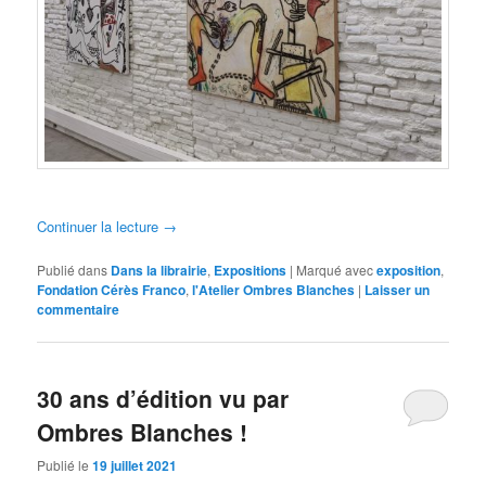
Continuer la lecture
→
Publié dans
Dans la librairie
,
Expositions
|
Marqué avec
exposition
,
Fondation Cérès Franco
,
l'Atelier Ombres Blanches
|
Laisser un
commentaire
30 ans d’édition vu par
Ombres Blanches !
Publié le
19 juillet 2021