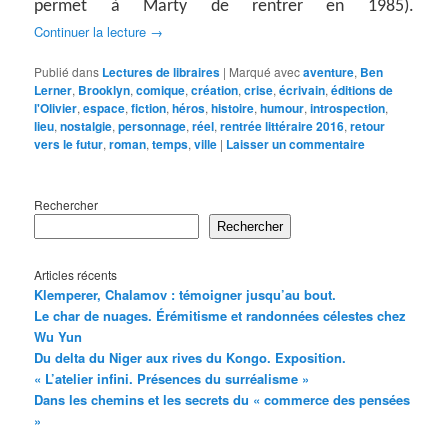
permet à Marty de rentrer en 1985).
Continuer la lecture
→
Publié dans
Lectures de libraires
|
Marqué avec
aventure
,
Ben
Lerner
,
Brooklyn
,
comique
,
création
,
crise
,
écrivain
,
éditions de
l'Olivier
,
espace
,
fiction
,
héros
,
histoire
,
humour
,
introspection
,
lieu
,
nostalgie
,
personnage
,
réel
,
rentrée littéraire 2016
,
retour
vers le futur
,
roman
,
temps
,
ville
|
Laisser un commentaire
Rechercher
Rechercher
Articles récents
Klemperer, Chalamov : témoigner jusqu’au bout.
Le char de nuages. Érémitisme et randonnées célestes chez
Wu Yun
Du delta du Niger aux rives du Kongo. Exposition.
« L’atelier infini. Présences du surréalisme »
Dans les chemins et les secrets du « commerce des pensées
»