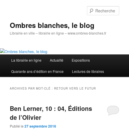
Aller
Aller
au
au
Rech
contenu
contenu
principal
secondaire
Ombres blanches, le blog
Librairie en ville – librairie en ligne – www.ombres-blanches.fr
Menu
La librairie en ligne
Actualité
Expositions
principal
Quarante ans d’édition en France
Lectures de libraires
ARCHIVES PAR MOT-CLÉ :
RETOUR VERS LE FUTUR
Ben Lerner, 10 : 04, Éditions
de l’Olivier
Publié le
27 septembre 2016