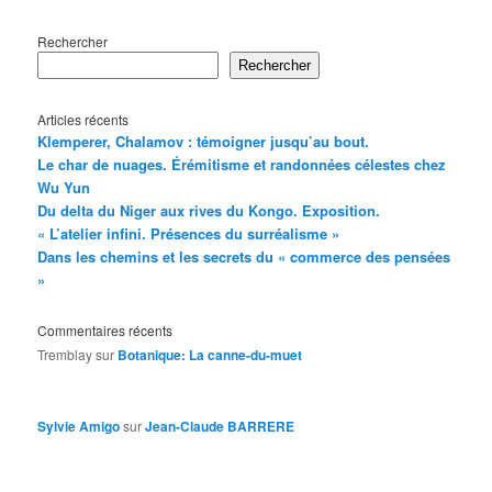
Rechercher
Rechercher
Articles récents
Klemperer, Chalamov : témoigner jusqu’au bout.
Le char de nuages. Érémitisme et randonnées célestes chez
Wu Yun
Du delta du Niger aux rives du Kongo. Exposition.
« L’atelier infini. Présences du surréalisme »
Dans les chemins et les secrets du « commerce des pensées
»
Commentaires récents
Tremblay
sur
Botanique: La canne-du-muet
Sylvie Amigo
sur
Jean-Claude BARRERE