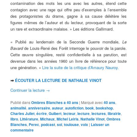
contamination des mots les uns avec les autres, étend cette
contagion avec une rage qui offre peu d’exemples à l’ensemble
des protagonistes du drame, gagne à sa cause délétère les
figures mêmes de l’auteur et du lecteur, provoquant de la sorte
un rare et extraordinaire malaise. » Les éditions Gallimard.
« Publié au lendemain de la Seconde Guerre mondiale,
Le
Bavard
de Louis-René des Forêt interroge le pouvoir de la parole.
Cette œuvre singulière, resté confidentielle à sa parution, est
devenue dans les années 1960 un livre de référence pour toute
une génération. »
Lire la suite de la critique d’Amaury Nauroy.
⇒
ÉCOUTER LA LECTURE DE NATHALIE VINOT
Continuer la lecture
→
Publié dans
Ombres Blanches a 40 ans
|
Marqué avec
40 ans
,
animalité
,
anniversaire
,
auteur
,
autofiction
,
book
,
bookshop
,
Charles Juliet
,
écrire
,
Guibert
,
lecteur
,
lecture
,
lectures
,
librairie
,
libro
,
Littérature
,
Michaux
,
Michel Leiris
,
Nathalie Vinot
,
Ombres
Blanches
,
Perec
,
podcast
,
soi
,
toulouse
,
voix
|
Laisser un
commentaire