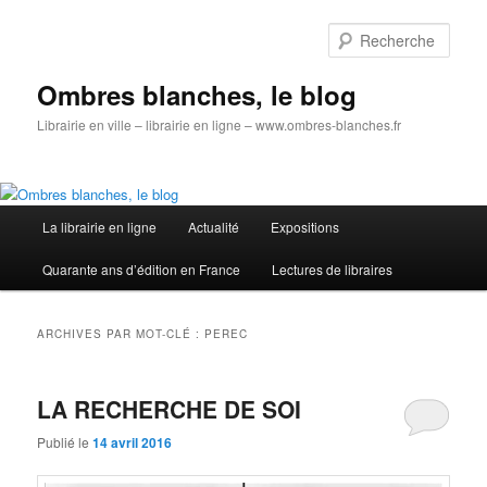
Aller
Aller
au
au
Rech
contenu
contenu
principal
secondaire
Ombres blanches, le blog
Librairie en ville – librairie en ligne – www.ombres-blanches.fr
Menu
La librairie en ligne
Actualité
Expositions
principal
Quarante ans d’édition en France
Lectures de libraires
ARCHIVES PAR MOT-CLÉ :
PEREC
LA RECHERCHE DE SOI
Publié le
14 avril 2016