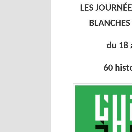
LES JOURN
É
E
BLANCHES 
du 18 
60 his