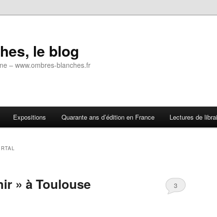
es, le blog
 ligne – www.ombres-blanches.fr
Expositions
Quarante ans d’édition en France
Lectures de libra
ERTAL
nir » à Toulouse
3