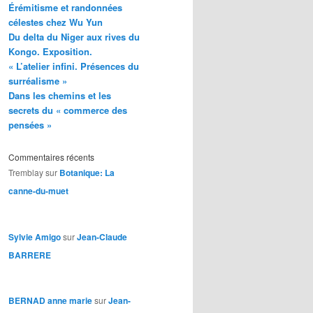
Érémitisme et randonnées
célestes chez Wu Yun
Du delta du Niger aux rives du
Kongo. Exposition.
« L’atelier infini. Présences du
surréalisme »
Dans les chemins et les
secrets du « commerce des
pensées »
Commentaires récents
Tremblay
sur
Botanique: La
canne-du-muet
Sylvie Amigo
sur
Jean-Claude
BARRERE
BERNAD anne marie
sur
Jean-