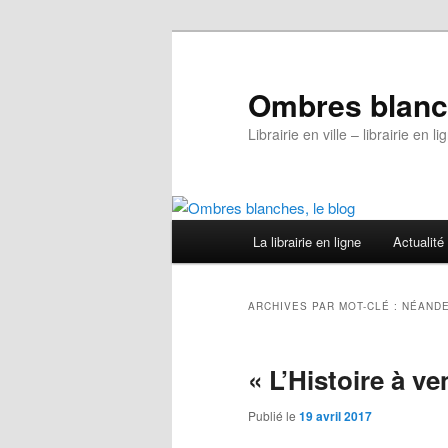
Aller
Aller
au
au
contenu
contenu
Ombres blanch
principal
secondaire
Librairie en ville – librairie en
Menu
La librairie en ligne
Actualité
principal
ARCHIVES PAR MOT-CLÉ :
NÉAND
« L’Histoire à ve
Publié le
19 avril 2017