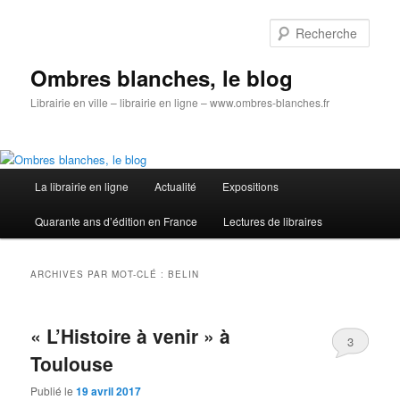
Aller
Aller
au
au
Rech
contenu
contenu
principal
secondaire
Ombres blanches, le blog
Librairie en ville – librairie en ligne – www.ombres-blanches.fr
Menu
La librairie en ligne
Actualité
Expositions
principal
Quarante ans d’édition en France
Lectures de libraires
ARCHIVES PAR MOT-CLÉ :
BELIN
« L’Histoire à venir » à
3
Toulouse
Publié le
19 avril 2017