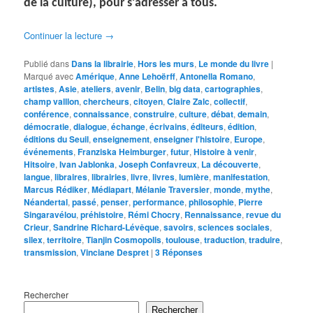
de la culture), pour s’adresser à tous.
Continuer la lecture
→
Publié dans
Dans la librairie
,
Hors les murs
,
Le monde du livre
|
Marqué avec
Amérique
,
Anne Lehoërff
,
Antonella Romano
,
artistes
,
Asie
,
ateliers
,
avenir
,
Belin
,
big data
,
cartographies
,
champ valllon
,
chercheurs
,
citoyen
,
Claire Zalc
,
collectif
,
conférence
,
connaissance
,
construire
,
culture
,
débat
,
demain
,
démocratie
,
dialogue
,
échange
,
écrivains
,
éditeurs
,
édition
,
éditions du Seuil
,
enseignement
,
enseigner l'histoire
,
Europe
,
événements
,
Franziska Heimburger
,
futur
,
Histoire à venir
,
Hitsoire
,
Ivan Jablonka
,
Joseph Confavreux
,
La découverte
,
langue
,
libraires
,
librairies
,
livre
,
livres
,
lumière
,
manifestation
,
Marcus Rédiker
,
Médiapart
,
Mélanie Traversier
,
monde
,
mythe
,
Néandertal
,
passé
,
penser
,
performance
,
philosophie
,
Pierre
Singaravélou
,
préhistoire
,
Rémi Chocry
,
Rennaissance
,
revue du
Crieur
,
Sandrine Richard-Lévêque
,
savoirs
,
sciences sociales
,
silex
,
territoire
,
Tianjin Cosmopolis
,
toulouse
,
traduction
,
traduire
,
transmission
,
Vinciane Despret
|
3
Réponses
Rechercher
Rechercher