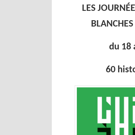
LES JOURN
É
E
BLANCHES 
du 18 
60 his