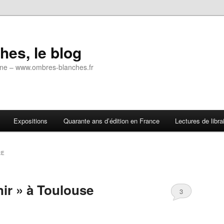
es, le blog
 ligne – www.ombres-blanches.fr
Expositions
Quarante ans d’édition en France
Lectures de libra
RE
nir » à Toulouse
3