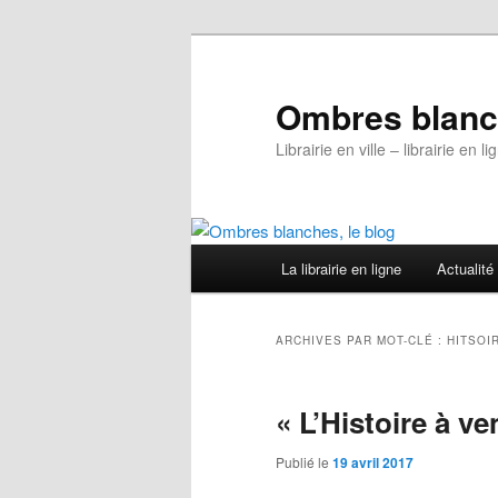
Aller
Aller
au
au
contenu
contenu
Ombres blanch
principal
secondaire
Librairie en ville – librairie en
Menu
La librairie en ligne
Actualité
principal
ARCHIVES PAR MOT-CLÉ :
HITSOI
« L’Histoire à ve
Publié le
19 avril 2017