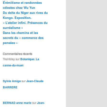
Érémitisme et randonnées
célestes chez Wu Yun
Du delta du Niger aux rives du
Kongo. Exposition.
« L’atelier infini. Présences du
surréalisme »
Dans les chemins et les
secrets du « commerce des
pensées »
Commentaires récents
Tremblay
sur
Botanique: La
canne-du-muet
Sylvie Amigo
sur
Jean-Claude
BARRERE
BERNAD anne marie
sur
Jean-