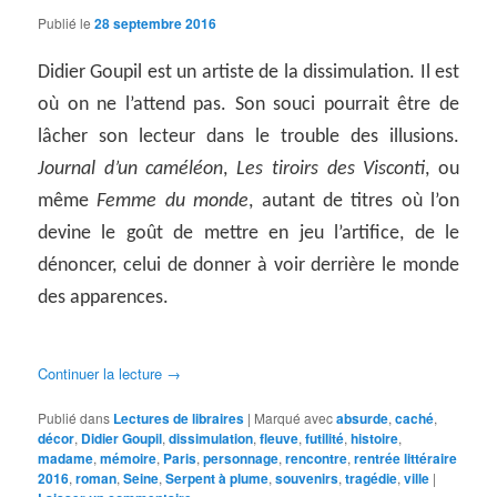
Publié le
28 septembre 2016
Didier Goupil est un artiste de la dissimulation. Il est
où on ne l’attend pas. Son souci pourrait être de
lâcher son lecteur dans le trouble des illusions.
Journal d’un caméléon
,
Les t
iroirs des Visconti
, ou
même
Femme du monde
, autant de titres où l’on
devine le goût de mettre en jeu l’artifice, de le
dénoncer, celui de donner à voir derrière le monde
des apparences.
Continuer la lecture
→
Publié dans
Lectures de libraires
|
Marqué avec
absurde
,
caché
,
décor
,
Didier Goupil
,
dissimulation
,
fleuve
,
futilité
,
histoire
,
madame
,
mémoire
,
Paris
,
personnage
,
rencontre
,
rentrée littéraire
2016
,
roman
,
Seine
,
Serpent à plume
,
souvenirs
,
tragédie
,
ville
|