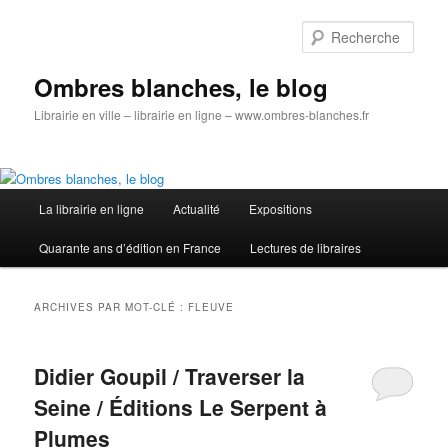
Aller
Aller
au
au
Rech
contenu
contenu
principal
secondaire
Ombres blanches, le blog
Librairie en ville – librairie en ligne – www.ombres-blanches.fr
Menu
La librairie en ligne
Actualité
Expositions
principal
Quarante ans d’édition en France
Lectures de libraires
ARCHIVES PAR MOT-CLÉ :
FLEUVE
Didier Goupil / Traverser la
Seine / Éditions Le Serpent à
Plumes