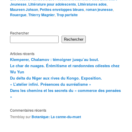
Jeunesse
,
Littérature pour adolescents
,
Littératures ados
,
Maureen Johson
,
Petites enveloppes bleues
,
roman jeunesse
,
Rouergue
,
Thierry Magnier
,
Trop parfaite
Rechercher
Rechercher
Articles récents
Klemperer, Chalamov : témoigner jusqu’au bout.
Le char de nuages. Érémitisme et randonnées célestes chez
Wu Yun
Du delta du Niger aux rives du Kongo. Exposition.
« L’atelier infini. Présences du surréalisme »
Dans les chemins et les secrets du « commerce des pensées
»
Commentaires récents
Tremblay
sur
Botanique: La canne-du-muet