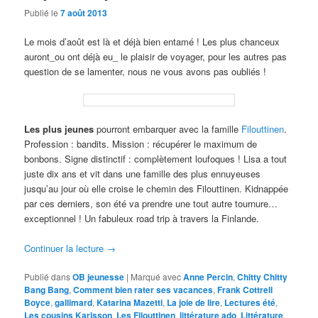
Publié le
7 août 2013
Le mois d’août est là et déjà bien entamé ! Les plus chanceux
auront_ou ont déjà eu_ le plaisir de voyager, pour les autres pas
question de se lamenter, nous ne vous avons pas oubliés !
Les plus jeunes
pourront embarquer avec la famille
Filouttinen
.
Profession : bandits. Mission : récupérer le maximum de
bonbons. Signe distinctif : complètement loufoques ! Lisa a tout
juste dix ans et vit dans une famille des plus ennuyeuses
jusqu’au jour où elle croise le chemin des Filouttinen. Kidnappée
par ces derniers, son été va prendre une tout autre tournure…
exceptionnel ! Un fabuleux road trip à travers la Finlande.
Continuer la lecture
→
Publié dans
OB jeunesse
|
Marqué avec
Anne Percin
,
Chitty Chitty
Bang Bang
,
Comment bien rater ses vacances
,
Frank Cottrell
Boyce
,
gallimard
,
Katarina Mazetti
,
La joie de lire
,
Lectures été
,
Les cousins Karlsson
,
Les Filouttinen
,
littérature ado
,
Littérature