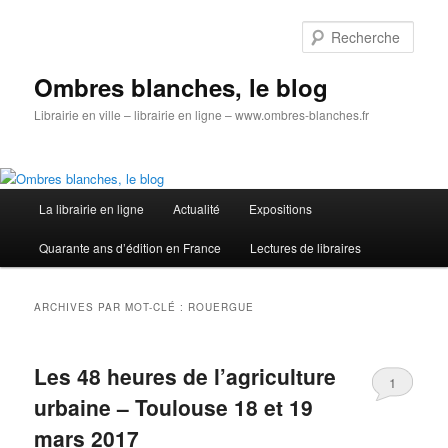
Aller
Aller
au
au
Rech
contenu
contenu
principal
secondaire
Ombres blanches, le blog
Librairie en ville – librairie en ligne – www.ombres-blanches.fr
Menu
La librairie en ligne
Actualité
Expositions
principal
Quarante ans d’édition en France
Lectures de libraires
ARCHIVES PAR MOT-CLÉ :
ROUERGUE
Les 48 heures de l’agriculture
1
urbaine – Toulouse 18 et 19
mars 2017