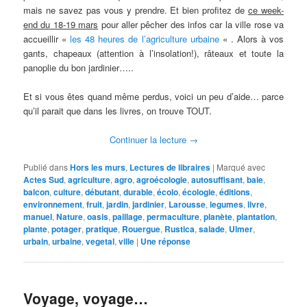
mais ne savez pas vous y prendre. Et bien profitez de
ce week-
end du 18-19 mars
pour aller pêcher des infos car la ville rose va
accueillir «
les 48 heures de l’agriculture urbaine
« . Alors à vos
gants, chapeaux (attention à l’insolation!), râteaux et toute la
panoplie du bon jardinier…..
Et si vous êtes quand même perdus, voici un peu d’aide… parce
qu’il parait que dans les livres, on trouve TOUT.
Continuer la lecture
→
Publié dans
Hors les murs
,
Lectures de libraires
|
Marqué avec
Actes Sud
,
agriculture
,
agro
,
agroécologie
,
autosuffisant
,
baie
,
balcon
,
culture
,
débutant
,
durable
,
écolo
,
écologie
,
éditions
,
environnement
,
fruit
,
jardin
,
jardinier
,
Larousse
,
legumes
,
livre
,
manuel
,
Nature
,
oasis
,
paillage
,
permaculture
,
planète
,
plantation
,
plante
,
potager
,
pratique
,
Rouergue
,
Rustica
,
salade
,
Ulmer
,
urbain
,
urbaine
,
vegetal
,
ville
|
Une
réponse
Voyage, voyage…