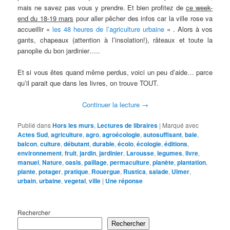
mais ne savez pas vous y prendre. Et bien profitez de
ce week-
end du 18-19 mars
pour aller pêcher des infos car la ville rose va
accueillir «
les 48 heures de l’agriculture urbaine
« . Alors à vos
gants, chapeaux (attention à l’insolation!), râteaux et toute la
panoplie du bon jardinier…..
Et si vous êtes quand même perdus, voici un peu d’aide… parce
qu’il parait que dans les livres, on trouve TOUT.
Continuer la lecture
→
Publié dans
Hors les murs
,
Lectures de libraires
|
Marqué avec
Actes Sud
,
agriculture
,
agro
,
agroécologie
,
autosuffisant
,
baie
,
balcon
,
culture
,
débutant
,
durable
,
écolo
,
écologie
,
éditions
,
environnement
,
fruit
,
jardin
,
jardinier
,
Larousse
,
legumes
,
livre
,
manuel
,
Nature
,
oasis
,
paillage
,
permaculture
,
planète
,
plantation
,
plante
,
potager
,
pratique
,
Rouergue
,
Rustica
,
salade
,
Ulmer
,
urbain
,
urbaine
,
vegetal
,
ville
|
Une
réponse
Rechercher
Rechercher