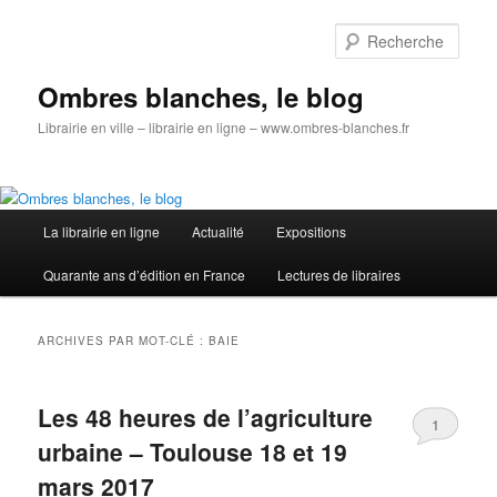
Aller
Aller
au
au
Rech
contenu
contenu
principal
secondaire
Ombres blanches, le blog
Librairie en ville – librairie en ligne – www.ombres-blanches.fr
Menu
La librairie en ligne
Actualité
Expositions
principal
Quarante ans d’édition en France
Lectures de libraires
ARCHIVES PAR MOT-CLÉ :
BAIE
Les 48 heures de l’agriculture
1
urbaine – Toulouse 18 et 19
mars 2017