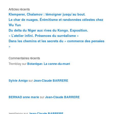
Articles récents
Klemperer, Chalamov : témoigner jusqu’au bout.
Le char de nuages. Érémitisme et randonnées célestes chez
Wu Yun
Du delta du Niger aux rives du Kongo. Exposition.
« L’atelier infini. Présences du surréalisme »
Dans les chemins et les secrets du « commerce des pensées
»
Commentaires récents
Tremblay
sur
Botanique: La canne-du-muet
Sylvie Amigo
sur
Jean-Claude BARRERE
BERNAD anne marie
sur
Jean-Claude BARRERE
zemlianoy
sur
Jean-Claude BARRERE