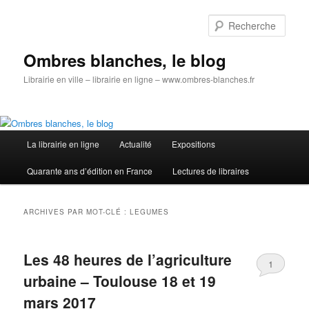
Aller
Aller
au
au
Rech
contenu
contenu
principal
secondaire
Ombres blanches, le blog
Librairie en ville – librairie en ligne – www.ombres-blanches.fr
Menu
La librairie en ligne
Actualité
Expositions
principal
Quarante ans d’édition en France
Lectures de libraires
ARCHIVES PAR MOT-CLÉ :
LEGUMES
Les 48 heures de l’agriculture
1
urbaine – Toulouse 18 et 19
mars 2017