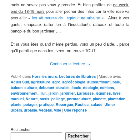
mais ne savez pas vous y prendre. Et bien profitez de
ce week-
end du 18-19 mars
pour aller pêcher des infos car la ville rose va
accueillir «
les 48 heures de l’agriculture urbaine
« . Alors à vos
gants, chapeaux (attention à l’insolation!), râteaux et toute la
panoplie du bon jardinier…..
Et si vous êtes quand même perdus, voici un peu d’aide… parce
qu’il parait que dans les livres, on trouve TOUT.
Continuer la lecture
→
Publié dans
Hors les murs
,
Lectures de libraires
|
Marqué avec
Actes Sud
,
agriculture
,
agro
,
agroécologie
,
autosuffisant
,
baie
,
balcon
,
culture
,
débutant
,
durable
,
écolo
,
écologie
,
éditions
,
environnement
,
fruit
,
jardin
,
jardinier
,
Larousse
,
legumes
,
livre
,
manuel
,
Nature
,
oasis
,
paillage
,
permaculture
,
planète
,
plantation
,
plante
,
potager
,
pratique
,
Rouergue
,
Rustica
,
salade
,
Ulmer
,
urbain
,
urbaine
,
vegetal
,
ville
|
Une
réponse
Rechercher
Rechercher