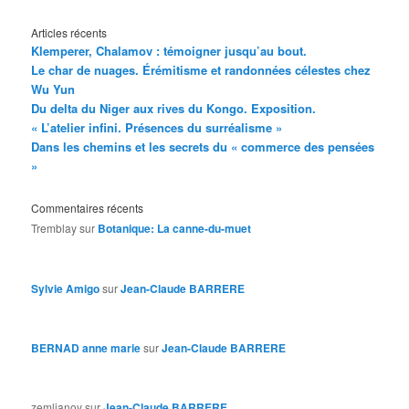
Articles récents
Klemperer, Chalamov : témoigner jusqu’au bout.
Le char de nuages. Érémitisme et randonnées célestes chez
Wu Yun
Du delta du Niger aux rives du Kongo. Exposition.
« L’atelier infini. Présences du surréalisme »
Dans les chemins et les secrets du « commerce des pensées
»
Commentaires récents
Tremblay
sur
Botanique: La canne-du-muet
Sylvie Amigo
sur
Jean-Claude BARRERE
BERNAD anne marie
sur
Jean-Claude BARRERE
zemlianoy
sur
Jean-Claude BARRERE