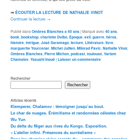
⇒
ÉCOUTER LA LECTURE DE NATHALIE VINOT
Continuer la lecture
→
Publié dans
Ombres Blanches a 40 ans
|
Marqué avec
40 ans
,
book
,
bookshop
,
charlotte Delbo
,
Epoque
,
exil
,
guerre
,
héros
,
histoire
,
intrigue
,
José Saramago
,
lecture
,
Littérature
,
livre
,
marguerite Yourcenar
,
Michel Jullien
,
Milorad Pavic
,
Nathalie Vinot
,
Ombres Blanches
,
Pierre Michon
,
podcast
,
toulouse
,
Varlam
Chamalov
,
Yasushi Inoué
|
Laisser un commentaire
Rechercher
Rechercher
Articles récents
Klemperer, Chalamov : témoigner jusqu’au bout.
Le char de nuages. Érémitisme et randonnées célestes chez
Wu Yun
Du delta du Niger aux rives du Kongo. Exposition.
« L’atelier infini. Présences du surréalisme »
Dans les chemins et les secrets du « commerce des pensées