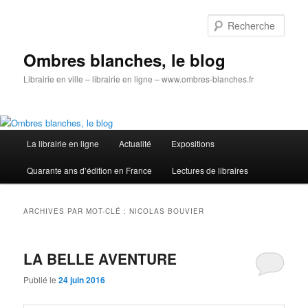
Aller
Aller
au
au
Rech
contenu
contenu
principal
secondaire
Ombres blanches, le blog
Librairie en ville – librairie en ligne – www.ombres-blanches.fr
Menu
La librairie en ligne
Actualité
Expositions
principal
Quarante ans d’édition en France
Lectures de libraires
ARCHIVES PAR MOT-CLÉ :
NICOLAS BOUVIER
LA BELLE AVENTURE
Publié le
24 juin 2016