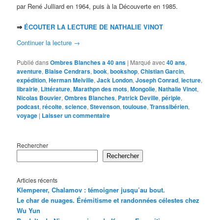
par René Julliard en 1964, puis à la Découverte en 1985.
⇒
ÉCOUTER LA LECTURE DE NATHALIE VINOT
Continuer la lecture
→
Publié dans
Ombres Blanches a 40 ans
|
Marqué avec
40 ans
,
aventure
,
Blaise Cendrars
,
book
,
bookshop
,
Chistian Garcin
,
expédition
,
Herman Melville
,
Jack London
,
Joseph Conrad
,
lecture
,
librairie
,
Littérature
,
Marathpn des mots
,
Mongolie
,
Nathalie Vinot
,
Nicolas Bouvier
,
Ombres Blanches
,
Patrick Deville
,
périple
,
podcast
,
récolte
,
science
,
Stevenson
,
toulouse
,
Transsibérien
,
voyage
|
Laisser un commentaire
Rechercher
Rechercher
Articles récents
Klemperer, Chalamov : témoigner jusqu’au bout.
Le char de nuages. Érémitisme et randonnées célestes chez
Wu Yun