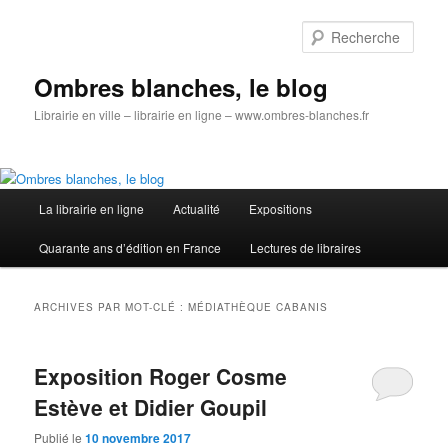
Aller
Aller
au
au
Rech
contenu
contenu
principal
secondaire
Ombres blanches, le blog
Librairie en ville – librairie en ligne – www.ombres-blanches.fr
Menu
La librairie en ligne
Actualité
Expositions
principal
Quarante ans d’édition en France
Lectures de libraires
ARCHIVES PAR MOT-CLÉ :
MÉDIATHÈQUE CABANIS
Exposition Roger Cosme
Estève et Didier Goupil
Publié le
10 novembre 2017