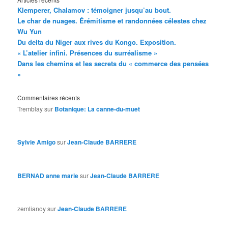
Klemperer, Chalamov : témoigner jusqu’au bout.
Le char de nuages. Érémitisme et randonnées célestes chez
Wu Yun
Du delta du Niger aux rives du Kongo. Exposition.
« L’atelier infini. Présences du surréalisme »
Dans les chemins et les secrets du « commerce des pensées
»
Commentaires récents
Tremblay
sur
Botanique: La canne-du-muet
Sylvie Amigo
sur
Jean-Claude BARRERE
BERNAD anne marie
sur
Jean-Claude BARRERE
zemlianoy
sur
Jean-Claude BARRERE