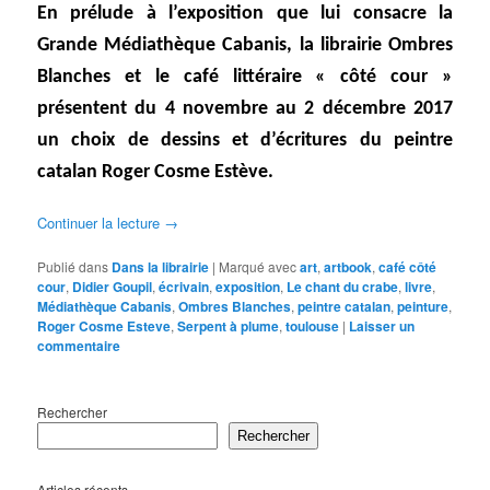
En prélude à l’exposition que lui consacre la
Grande Médiathèque Cabanis, la librairie Ombres
Blanches et le café littéraire « côté cour »
présentent du 4 novembre au 2 décembre 2017
un choix de dessins et d’écritures du peintre
catalan Roger Cosme Estève.
Continuer la lecture
→
Publié dans
Dans la librairie
|
Marqué avec
art
,
artbook
,
café côté
cour
,
Didier Goupil
,
écrivain
,
exposition
,
Le chant du crabe
,
livre
,
Médiathèque Cabanis
,
Ombres Blanches
,
peintre catalan
,
peinture
,
Roger Cosme Esteve
,
Serpent à plume
,
toulouse
|
Laisser un
commentaire
Rechercher
Rechercher
Articles récents