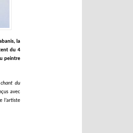
banis, la
tent du 4
u peintre
 chant du
nçus avec
 l’artiste