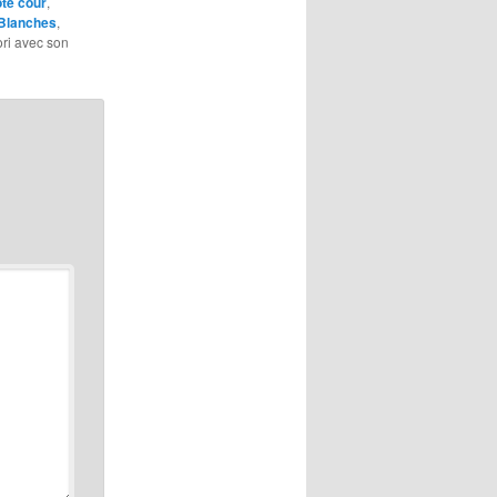
ôté cour
,
Blanches
,
ori avec son