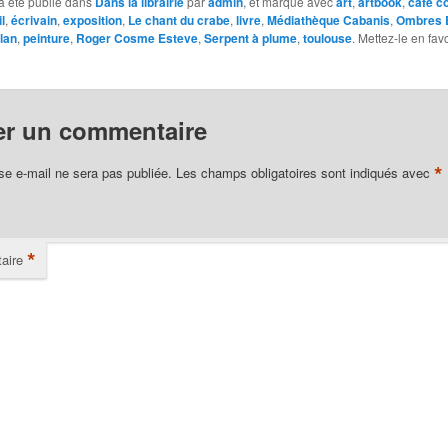
a été publié dans
Dans la librairie
par
admin
, et marqué avec
art
,
artbook
,
café c
l
,
écrivain
,
exposition
,
Le chant du crabe
,
livre
,
Médiathèque Cabanis
,
Ombres 
lan
,
peinture
,
Roger Cosme Esteve
,
Serpent à plume
,
toulouse
. Mettez-le en fav
er un commentaire
*
se e-mail ne sera pas publiée.
Les champs obligatoires sont indiqués avec
*
aire