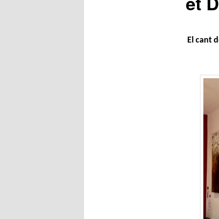
et D
El cant 