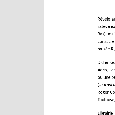
Révélé a
Estève ex
Bas) mai
consacré
musée Rig
Didier Go
Anna, Les
ou une pe
(
Journal 
Roger Co
Toulouse,
Librairi