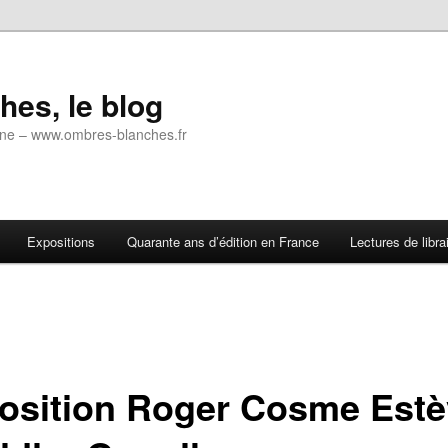
es, le blog
 ligne – www.ombres-blanches.fr
Expositions
Quarante ans d’édition en France
Lectures de libra
osition Roger Cosme Estè