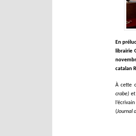
En prélu
librairi
novembre
catalan 
À cette 
crabe)
et
l’écrivai
(
Journal 