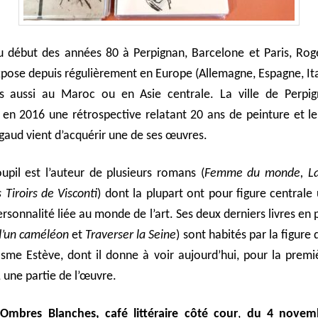
u début des années 80 à Perpignan, Barcelone et Paris, Ro
pose depuis régulièrement en Europe (Allemagne, Espagne, Ita
s aussi au Maroc ou en Asie centrale. La ville de Perpig
 en 2016 une rétrospective relatant 20 ans de peinture et l
aud vient d’acquérir une de ses œuvres.
upil est l’auteur de plusieurs romans (
Femme du monde, La
 Tiroirs de Visconti
) dont la plupart ont pour figure centrale 
rsonnalité liée au monde de l’art. Ses deux derniers livres en p
d’un caméléon
et
Traverser la Seine
) sont habités par la figure 
sme Estève, dont il donne à voir aujourd’hui, pour la premiè
 une partie de l’œuvre.
e Ombres Blanches, café littéraire côté cour
,
du 4 novem