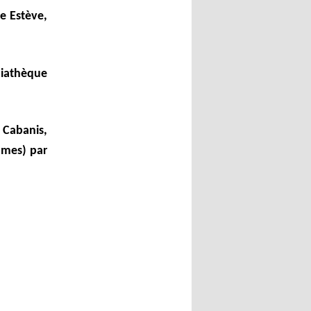
e Estève,
diathèque
Cabanis,
umes) par