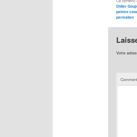
Ce contenu 
Didier Goupi
peintre cata
permalien
.
Laiss
Votre adres
Comment