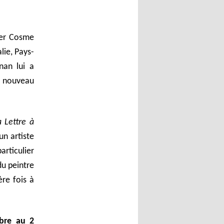
ger Cosme
lie, Pays-
nan lui a
e nouveau
 Lettre à
un artiste
articulier
du peintre
re fois à
bre au 2