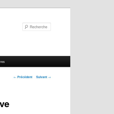
Recherche
ires
Navigation
←
Précédent
Suivant
→
des
articles
ve