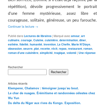
bien son récit, (comme si il était déjà façonné par la
répétition), dévoile progressivement le portrait
d’une femme mystérieuse, assez libre et
courageuse, solitaire, généreuse, un peu farouche.
Continuer la lecture
→
Publié dans
Lectures de libraires
|
Marqué avec
amour
,
art
culinaire
,
courage
,
Cuisine
,
cuisinière
,
determination
,
diner
,
esthète
,
fidelité
,
humanité
,
invention
,
La Cheffe
,
Marie N'Diaye
,
obsession
,
oeuvre
,
plat
,
recette
,
récit
,
repas
,
restaurant
,
roman
,
roman d'une cuisinière
,
simplicité
,
tragique
,
volonté
|
Une
réponse
Rechercher
Rechercher
Articles récents
Klemperer, Chalamov : témoigner jusqu’au bout.
Le char de nuages. Érémitisme et randonnées célestes chez
Wu Yun
Du delta du Niger aux rives du Kongo. Exposition.