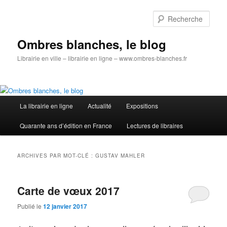
Aller
Aller
au
au
Rech
contenu
contenu
principal
secondaire
Ombres blanches, le blog
Librairie en ville – librairie en ligne – www.ombres-blanches.fr
Menu
La librairie en ligne
Actualité
Expositions
principal
Quarante ans d’édition en France
Lectures de libraires
ARCHIVES PAR MOT-CLÉ :
GUSTAV MAHLER
Carte de vœux 2017
Publié le
12 janvier 2017