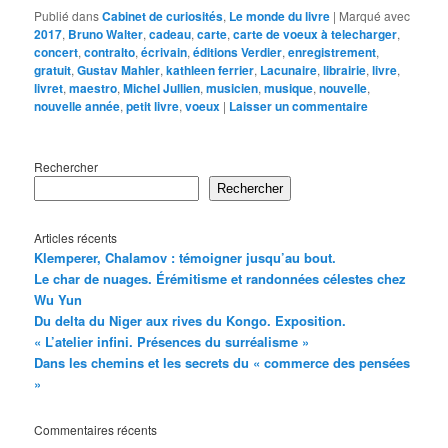
Publié dans
Cabinet de curiosités
,
Le monde du livre
|
Marqué avec
2017
,
Bruno Walter
,
cadeau
,
carte
,
carte de voeux à telecharger
,
concert
,
contralto
,
écrivain
,
éditions Verdier
,
enregistrement
,
gratuit
,
Gustav Mahler
,
kathleen ferrier
,
Lacunaire
,
librairie
,
livre
,
livret
,
maestro
,
Michel Jullien
,
musicien
,
musique
,
nouvelle
,
nouvelle année
,
petit livre
,
voeux
|
Laisser un commentaire
Rechercher
Rechercher
Articles récents
Klemperer, Chalamov : témoigner jusqu’au bout.
Le char de nuages. Érémitisme et randonnées célestes chez
Wu Yun
Du delta du Niger aux rives du Kongo. Exposition.
« L’atelier infini. Présences du surréalisme »
Dans les chemins et les secrets du « commerce des pensées
»
Commentaires récents