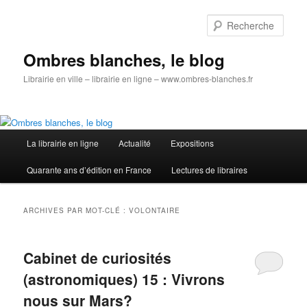
Aller
Aller
au
au
Rech
contenu
contenu
principal
secondaire
Ombres blanches, le blog
Librairie en ville – librairie en ligne – www.ombres-blanches.fr
Menu
La librairie en ligne
Actualité
Expositions
principal
Quarante ans d’édition en France
Lectures de libraires
ARCHIVES PAR MOT-CLÉ :
VOLONTAIRE
Cabinet de curiosités
(astronomiques) 15 : Vivrons
nous sur Mars?