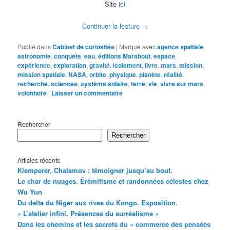
Site
ici
Continuer la lecture
→
Publié dans
Cabinet de curiosités
|
Marqué avec
agence spatiale
,
astronomie
,
conquête
,
eau
,
éditions Marabout
,
espace
,
expérience
,
exploration
,
gravité
,
isolement
,
livre
,
mars
,
mission
,
mission spatiale
,
NASA
,
orbite
,
physique
,
planète
,
réalité
,
recherche
,
sciences
,
système solaire
,
terre
,
vie
,
vivre sur mars
,
volontaire
|
Laisser un commentaire
Rechercher
Rechercher
Articles récents
Klemperer, Chalamov : témoigner jusqu’au bout.
Le char de nuages. Érémitisme et randonnées célestes chez
Wu Yun
Du delta du Niger aux rives du Kongo. Exposition.
« L’atelier infini. Présences du surréalisme »
Dans les chemins et les secrets du « commerce des pensées