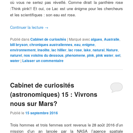
où vous ne seriez pas réveillé. Comme dirait la panthère rose
:Think pink!! Et oui, ce Lac est une énigme pour les chercheurs
et les scientifiques : son eau est rose.
Continuer la lecture
→
Publié dans
Cabinet de curiosités
|
Marqué avec
algues
,
Australie
,
bill bryson
,
chroniques australiennes
,
eau
,
enigme
,
environnement
,
insolite
,
lac hillier
,
lac rose
,
lake
,
natural
,
Nature
,
naturel
,
nos voisins du dessous
,
phenomene
,
pink
,
pink water
,
sel
,
water
|
Laisser un commentaire
Cabinet de curiosités
(astronomiques) 15 : Vivrons
nous sur Mars?
Publié le
15 septembre 2016
Trois hommes et trois femmes sont revenus le 28 août 2016 d’un
mission d’un an lancée par la NASA l’agence spatiale