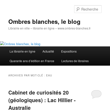
Aller
Aller
au
au
Rech
contenu
contenu
principal
secondaire
Ombres blanches, le blog
Librairie en ville – librairie en ligne – www.ombres-blanches.fr
Menu
La librairie en ligne
Actualité
Expositions
principal
Quarante ans d’édition en France
Lectures de libraires
ARCHIVES PAR MOT-CLÉ :
EAU
Cabinet de curiosités 20
(géologiques) : Lac Hillier -
Australie