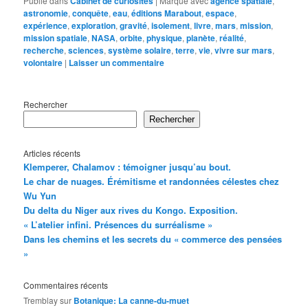
Publié dans
Cabinet de curiosités
|
Marqué avec
agence spatiale
,
astronomie
,
conquête
,
eau
,
éditions Marabout
,
espace
,
expérience
,
exploration
,
gravité
,
isolement
,
livre
,
mars
,
mission
,
mission spatiale
,
NASA
,
orbite
,
physique
,
planète
,
réalité
,
recherche
,
sciences
,
système solaire
,
terre
,
vie
,
vivre sur mars
,
volontaire
|
Laisser un commentaire
Rechercher
Rechercher
Articles récents
Klemperer, Chalamov : témoigner jusqu’au bout.
Le char de nuages. Érémitisme et randonnées célestes chez
Wu Yun
Du delta du Niger aux rives du Kongo. Exposition.
« L’atelier infini. Présences du surréalisme »
Dans les chemins et les secrets du « commerce des pensées
»
Commentaires récents
Tremblay
sur
Botanique: La canne-du-muet