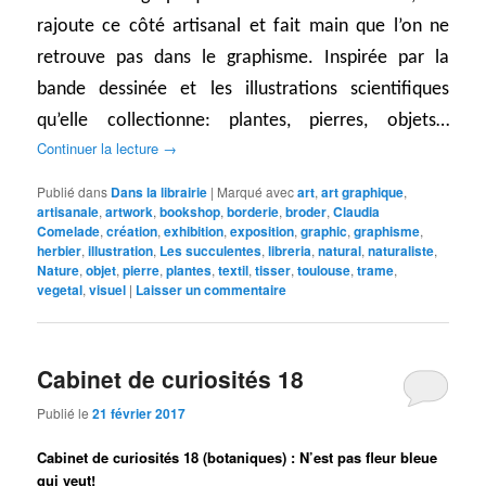
rajoute ce côté artisanal et fait main que l’on ne
retrouve pas dans le graphisme. Inspirée par la
bande dessinée et les illustrations scientifiques
qu’elle collectionne: plantes, pierres, objets…
Continuer la lecture
→
Publié dans
Dans la librairie
|
Marqué avec
art
,
art graphique
,
artisanale
,
artwork
,
bookshop
,
borderie
,
broder
,
Claudia
Comelade
,
création
,
exhibition
,
exposition
,
graphic
,
graphisme
,
herbier
,
illustration
,
Les succulentes
,
libreria
,
natural
,
naturaliste
,
Nature
,
objet
,
pierre
,
plantes
,
textil
,
tisser
,
toulouse
,
trame
,
vegetal
,
visuel
|
Laisser un commentaire
Cabinet de curiosités 18
Publié le
21 février 2017
Cabinet de curiosités 18 (botaniques) : N’est pas fleur bleue
qui veut!