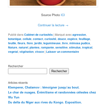
Source Photo
ICI
Continuer la lecture
→
Publié dans
Cabinet de curiosités
|
Marqué avec
agression
,
botanique
,
cellule
,
contact
,
curiosité
,
douce
,
espèce
,
feuillage
,
feuille
,
fleurs
,
flore
,
jardin
,
legumineuse
,
livre
,
mimosa pudica
,
Nature
,
naturel
,
plantes
,
rampante
,
sensitive
,
stimulus
,
tropical
,
vegetal
,
végétation
,
vivace
|
Laisser un commentaire
Rechercher
Rechercher
Articles récents
Klemperer, Chalamov : témoigner jusqu’au bout.
Le char de nuages. Érémitisme et randonnées célestes chez
Wu Yun
Du delta du Niger aux rives du Kongo. Exposition.