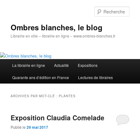
Aller
Aller
au
au
Rech
contenu
contenu
principal
secondaire
Ombres blanches, le blog
Librairie en ville – librairie en ligne – www.ombres-blanches.fr
Menu
La librairie en ligne
Actualité
Expositions
principal
Quarante ans d’édition en France
Lectures de libraires
ARCHIVES PAR MOT-CLÉ :
PLANTES
Exposition Claudia Comelade
Publié le
29 mai 2017