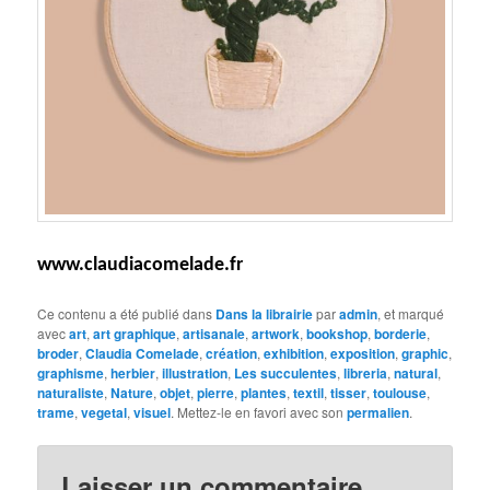
www.claudiacomelade.fr
Ce contenu a été publié dans
Dans la librairie
par
admin
, et marqué
avec
art
,
art graphique
,
artisanale
,
artwork
,
bookshop
,
borderie
,
broder
,
Claudia Comelade
,
création
,
exhibition
,
exposition
,
graphic
,
graphisme
,
herbier
,
illustration
,
Les succulentes
,
libreria
,
natural
,
naturaliste
,
Nature
,
objet
,
pierre
,
plantes
,
textil
,
tisser
,
toulouse
,
trame
,
vegetal
,
visuel
. Mettez-le en favori avec son
permalien
.
Laisser un commentaire