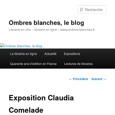
Aller
au
Rech
contenu
principal
Ombres blanches, le blog
Librairie en ville – librairie en ligne – www.ombres-blanches.fr
Menu
La librairie en ligne
Actualité
Expositions
principal
Quarante ans d’édition en France
Lectures de libraires
Navigation
←
Précédent
Suivant
→
des
articles
Exposition Claudia
Comelade