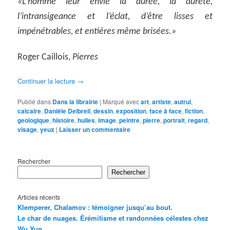
«L’homme leur envie la durée, la dureté,
l’intransigeance et l’éclat, d’être lisses et
impénétrables, et entières même brisées.»
Roger Caillois,
Pierres
Continuer la lecture
→
Publié dans
Dans la librairie
|
Marqué avec
art
,
artiste
,
autrui
,
calcaire
,
Danièle Delbreil
,
dessin
,
exposition
,
face à face
,
fiction
,
geologique
,
histoire
,
huiles
,
image
,
peintre
,
pierre
,
portrait
,
regard
,
visage
,
yeux
|
Laisser un commentaire
Rechercher
Rechercher
Articles récents
Klemperer, Chalamov : témoigner jusqu’au bout.
Le char de nuages. Érémitisme et randonnées célestes chez
Wu Yun