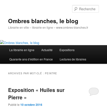
Aller
Aller
au
au
Rech
contenu
contenu
principal
secondaire
Ombres blanches, le blog
Librairie en ville – librairie en ligne – www.ombres-blanches.fr
Menu
La librairie en ligne
Actualité
Expositions
principal
Quarante ans d’édition en France
Lectures de libraires
ARCHIVES PAR MOT-CLÉ :
PEINTRE
Exposition « Huiles sur
Pierre »
Publié le
10 octobre 2016