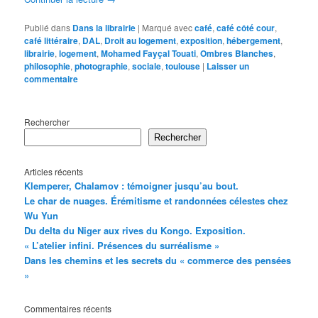
Publié dans
Dans la librairie
|
Marqué avec
café
,
café côté cour
,
café littéraire
,
DAL
,
Droit au logement
,
exposition
,
hébergement
,
librairie
,
logement
,
Mohamed Fayçal Touati
,
Ombres Blanches
,
philosophie
,
photographie
,
sociale
,
toulouse
|
Laisser un
commentaire
Rechercher
Rechercher
Articles récents
Klemperer, Chalamov : témoigner jusqu’au bout.
Le char de nuages. Érémitisme et randonnées célestes chez
Wu Yun
Du delta du Niger aux rives du Kongo. Exposition.
« L’atelier infini. Présences du surréalisme »
Dans les chemins et les secrets du « commerce des pensées
»
Commentaires récents