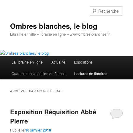
Aller
Aller
au
au
Rech
contenu
contenu
principal
secondaire
Ombres blanches, le blog
Librairie en ville – librairie en ligne – www.ombres-blanches.fr
Menu
La librairie en ligne
Actualité
Expositions
principal
Quarante ans d’édition en France
Lectures de libraires
ARCHIVES PAR MOT-CLÉ :
DAL
Exposition Réquisition Abbé
Pierre
Publié le
10 janvier 2018