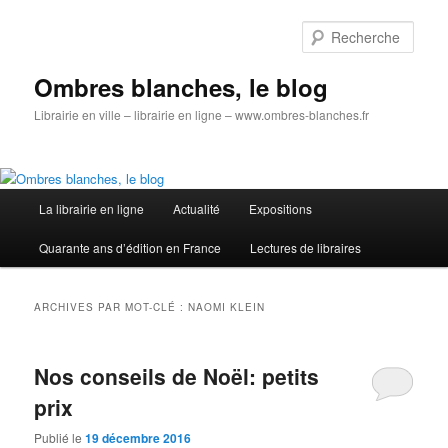
Aller
Aller
au
au
Rech
contenu
contenu
principal
secondaire
Ombres blanches, le blog
Librairie en ville – librairie en ligne – www.ombres-blanches.fr
Menu
La librairie en ligne
Actualité
Expositions
principal
Quarante ans d’édition en France
Lectures de libraires
ARCHIVES PAR MOT-CLÉ :
NAOMI KLEIN
Nos conseils de Noël: petits
prix
Publié le
19 décembre 2016