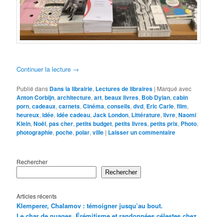
Continuer la lecture
→
Publié dans
Dans la librairie
,
Lectures de libraires
|
Marqué avec
Anton Corbijn
,
architecture
,
art
,
beaux livres
,
Bob Dylan
,
cabin
porn
,
cadeaux
,
carnets
,
Cinéma
,
conseils
,
dvd
,
Eric Carle
,
film
,
heureux
,
idée
,
idée cadeau
,
Jack London
,
Littérature
,
livre
,
Naomi
Klein
,
Noël
,
pas cher
,
petits budget
,
petits livres
,
petits prix
,
Photo
,
photographie
,
poche
,
polar
,
ville
|
Laisser un commentaire
Rechercher
Rechercher
Articles récents
Klemperer, Chalamov : témoigner jusqu’au bout.
Le char de nuages. Érémitisme et randonnées célestes chez