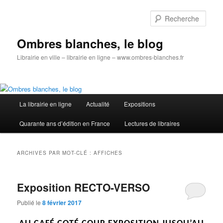
Aller
Aller
au
au
Rech
contenu
contenu
principal
secondaire
Ombres blanches, le blog
Librairie en ville – librairie en ligne – www.ombres-blanches.fr
Menu
La librairie en ligne
Actualité
Expositions
principal
Quarante ans d’édition en France
Lectures de libraires
ARCHIVES PAR MOT-CLÉ :
AFFICHES
Exposition RECTO-VERSO
Publié le
8 février 2017