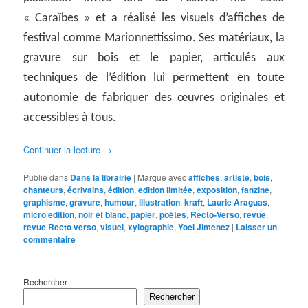
« Caraïbes » et a réalisé les visuels d’affiches de
festival comme Marionnettissimo. Ses matériaux, la
gravure sur bois et le papier, articulés aux
techniques de l’édition lui permettent en toute
autonomie de fabriquer des œuvres originales et
accessibles à tous.
Continuer la lecture
→
Publié dans
Dans la librairie
|
Marqué avec
affiches
,
artiste
,
bois
,
chanteurs
,
écrivains
,
édition
,
edition limitée
,
exposition
,
fanzine
,
graphisme
,
gravure
,
humour
,
illustration
,
kraft
,
Laurie Araguas
,
micro edition
,
noir et blanc
,
papier
,
poètes
,
Recto-Verso
,
revue
,
revue Recto verso
,
visuel
,
xylographie
,
Yoel Jimenez
|
Laisser un
commentaire
Rechercher
Rechercher