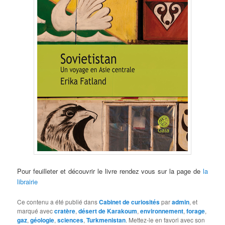
Pour feuilleter et découvrir le livre rendez vous sur la page de
la
librairie
Ce contenu a été publié dans
Cabinet de curiosités
par
admin
, et
marqué avec
cratère
,
désert de Karakoum
,
environnement
,
forage
,
gaz
,
géologie
,
sciences
,
Turkmenistan
. Mettez-le en favori avec son