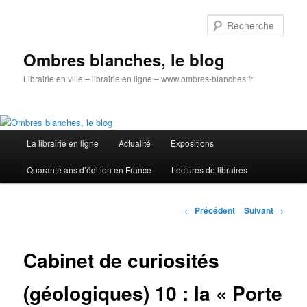
Aller
au
Rech
contenu
principal
Ombres blanches, le blog
Librairie en ville – librairie en ligne – www.ombres-blanches.fr
Menu
La librairie en ligne
Actualité
Expositions
principal
Quarante ans d’édition en France
Lectures de libraires
Navigation
←
Précédent
Suivant
→
des
articles
Cabinet de curiosités
(géologiques) 10 : la « Porte