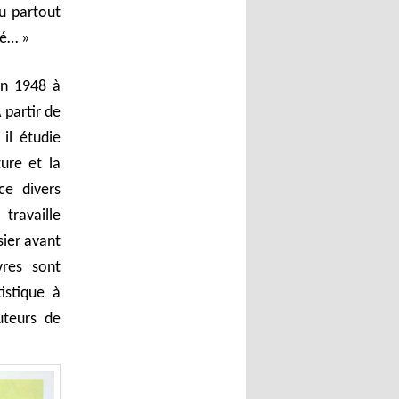
eu partout
vé… »
n 1948 à
 partir de
 il étudie
ture et la
ce divers
travaille
ier avant
vres sont
istique à
uteurs de