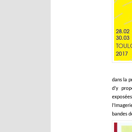
dans la p
d’y prop
exposées
l’Imager
bandes de