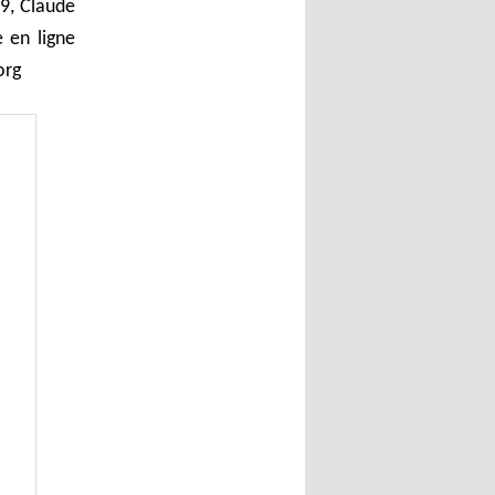
09, Claude
 en ligne
org