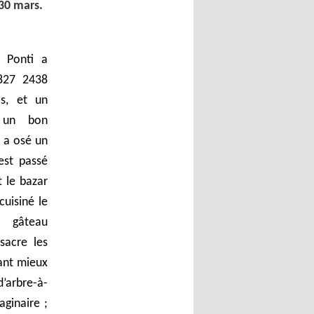
 30 mars.
 Ponti a
827 2438
is, et un
 un bon
l a osé un
est passé
t le bazar
cuisiné le
x gâteau
ssacre les
tant mieux
d’arbre-à-
ginaire ;