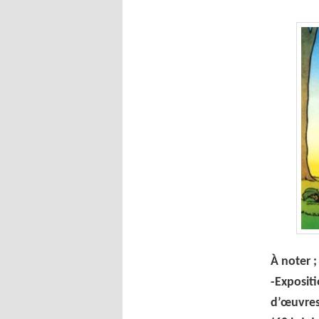
À
noter ;
-Exposit
d’œuvres