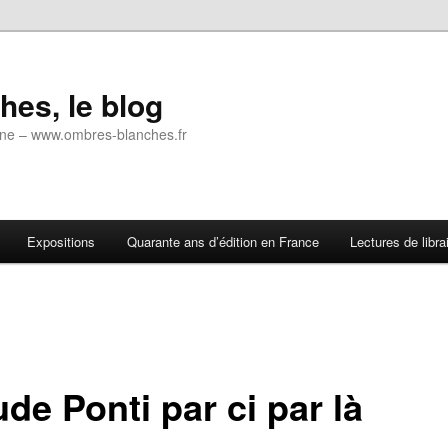
es, le blog
 ligne – www.ombres-blanches.fr
Expositions
Quarante ans d’édition en France
Lectures de libra
de Ponti par ci par là