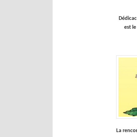
Dédicac
est l
La rencon