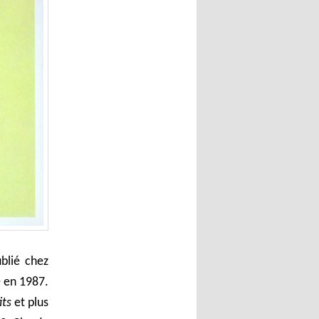
ublié chez
e en 1987.
its
et plus