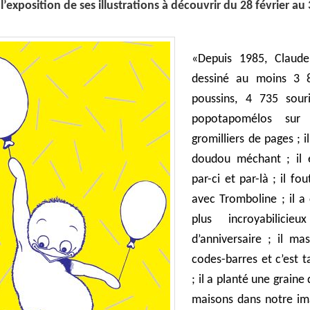
l’exposition de ses illustrations à découvrir du 28 février au
«Depuis 1985, Claude
dessiné au moins 3 
poussins, 4 735 sour
popotapomélos sur
gromilliers de pages ; i
doudou méchant ; il 
par-ci et par-là ; il fou
avec Tromboline ; il a 
plus incroyabilicieu
d’anniversaire ; il ma
codes-barres et c’est 
; il a planté une graine 
maisons dans notre ima