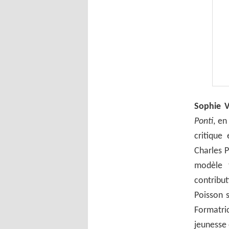
Sophie V
Ponti
, en
critique 
Charles P
modèle t
contribu
Poisson 
Formatri
jeunesse e